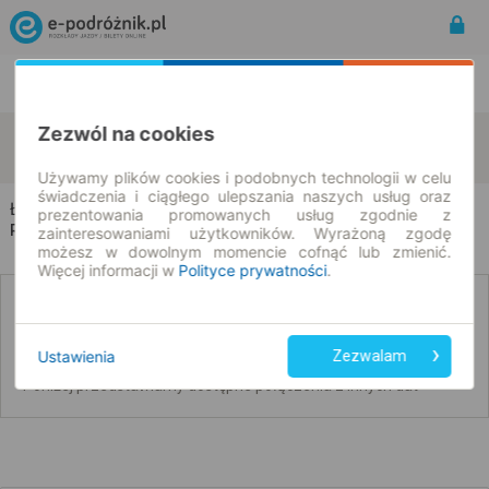
Rozkład Jazdy | Bilety
Bilety okresowe
Zezwól na cookies
Łabędź
Płąchawy
zmień kryteria
08.08.2026 | -- : --
Używamy plików cookies i podobnych technologii w celu
świadczenia i ciągłego ulepszania naszych usług oraz
Łabędź → Płąchawy
prezentowania promowanych usług zgodnie z
Rozkład jazdy i bilety
zainteresowaniami użytkowników. Wyrażoną zgodę
możesz w dowolnym momencie cofnąć lub zmienić.
Więcej informacji w
Polityce prywatności
.
Nie znaleźliśmy połączeń na podany dzień
Ustawienia
Zezwalam
Poniżej przedstawiamy dostępne połączenia z innych dat