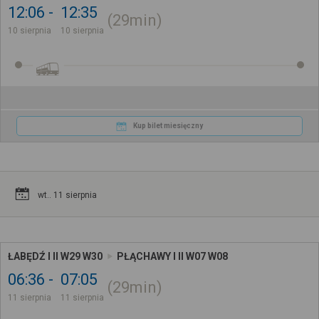
12:06
12:35
29min
10 sierpnia
10 sierpnia
Kup bilet miesięczny
wt.. 11 sierpnia
ŁABĘDŹ I II W29 W30
PŁĄCHAWY I II W07 W08
06:36
07:05
29min
11 sierpnia
11 sierpnia