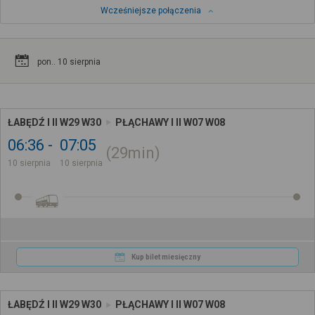
Wcześniejsze połączenia
pon.. 10 sierpnia
ŁABĘDŹ I II W29 W30
PŁĄCHAWY I II W07 W08
06:36
07:05
29min
10 sierpnia
10 sierpnia
Kup bilet miesięczny
ŁABĘDŹ I II W29 W30
PŁĄCHAWY I II W07 W08