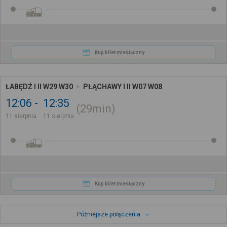
Kup bilet miesięczny
ŁABĘDŹ I II W29 W30
PŁĄCHAWY I II W07 W08
12:06
12:35
29min
11 sierpnia
11 sierpnia
Kup bilet miesięczny
Późniejsze połączenia