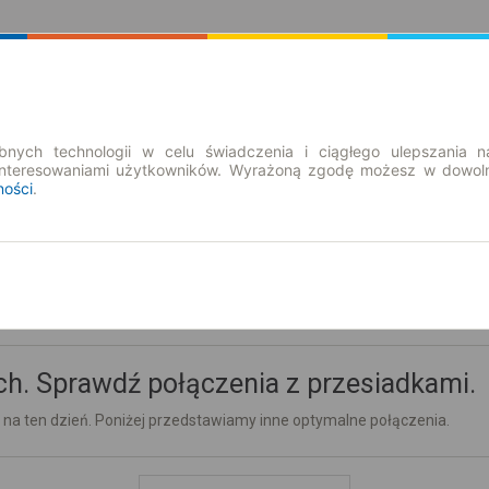
Rozkład Jazdy | Bilety
Bilety okresowe
nych technologii w celu świadczenia i ciągłego ulepszania n
interesowaniami użytkowników. Wyrażoną zgodę możesz w dowoln
ności
.
ny
h. Sprawdź połączenia z przesiadkami.
 na ten dzień. Poniżej przedstawiamy inne optymalne połączenia.