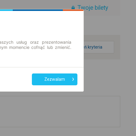
Twoje bilety
aszych usług oraz prezentowania
ym momencie cofnąć lub zmienić.
zmień kryteria
Zezwalam