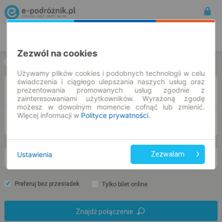
Rozkład Jazdy | Bilety
Bilety okresowe
Zezwól na cookies
w jedną stronę
w obie strony
Używamy plików cookies i podobnych technologii w celu
świadczenia i ciągłego ulepszania naszych usług oraz
Z
prezentowania promowanych usług zgodnie z
zainteresowaniami użytkowników. Wyrażoną zgodę
możesz w dowolnym momencie cofnąć lub zmienić.
Więcej informacji w
Polityce prywatności
.
DO
Ustawienia
Zezwalam
pn. 10 sie.
-- : --
Preferuj bez przesiadek
Tylko bilet online
Znajdź połączenie