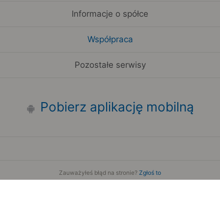
Informacje o spółce
Współpraca
Pozostałe serwisy
Pobierz aplikację mobilną
Zauważyłeś błąd na stronie?
Zgłoś to
Copyright 2006-2026 by Teroplan S.A.
Serwis używa danych GeoLite2 stworzonych przez firmę