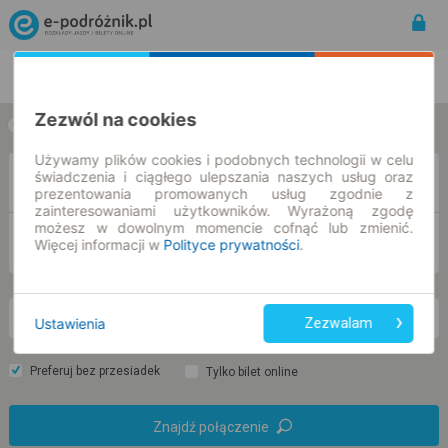
Rozkład Jazdy | Bilety
Bilety okresowe
Zezwól na cookies
w jedną stronę
w obie strony
Używamy plików cookies i podobnych technologii w celu
świadczenia i ciągłego ulepszania naszych usług oraz
Z
prezentowania promowanych usług zgodnie z
zainteresowaniami użytkowników. Wyrażoną zgodę
możesz w dowolnym momencie cofnąć lub zmienić.
DO
Więcej informacji w
Polityce prywatności
.
pt. 7 sie.
-- : --
Ustawienia
Zezwalam
Preferuj bez przesiadek
Tylko bilet online
Znajdź połączenie