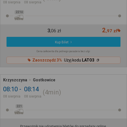
08 sierpnia
08 sierpnia
221U
2
3
,
06
zł
,
97
zł
Kup Bilet
Cena całkowita dla jednego pasażera bez ulgi
Zaoszczędź 3%
Użyj kodu
LATO3
Krzyszczyna
Gostkowice
08:10
08:14
4min
08 sierpnia
08 sierpnia
221
Przewoźnik nie udostępnia biletów do sprzedaży online.