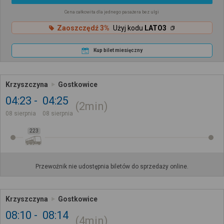
Cena całkowita dla jednego pasażera bez ulgi
Zaoszczędź 3%
Użyj kodu
LATO3
Kup bilet miesięczny
Krzyszczyna
Gostkowice
04:23
04:25
2min
08 sierpnia
08 sierpnia
223
Przewoźnik nie udostępnia biletów do sprzedaży online.
Krzyszczyna
Gostkowice
08:10
08:14
4min