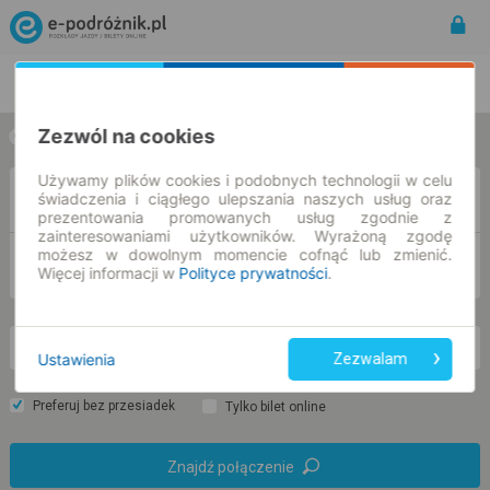
Rozkład Jazdy | Bilety
Bilety okresowe
Zezwól na cookies
w jedną stronę
w obie strony
Używamy plików cookies i podobnych technologii w celu
Z
świadczenia i ciągłego ulepszania naszych usług oraz
prezentowania promowanych usług zgodnie z
zainteresowaniami użytkowników. Wyrażoną zgodę
możesz w dowolnym momencie cofnąć lub zmienić.
DO
Więcej informacji w
Polityce prywatności
.
so. 8 sie.
-- : --
Ustawienia
Zezwalam
Preferuj bez przesiadek
Tylko bilet online
Znajdź połączenie