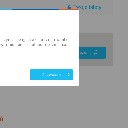
Twoje bilety
aszych usług oraz prezentowania
ym momencie cofnąć lub zmienić.
Preferuj bez
Znajdź połączenie
przesiadek
Tylko bilet online
Zezwalam
ń.