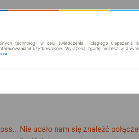
Rozkład Jazdy | Bilety
Bilety okresowe
nych technologii w celu świadczenia i ciągłego ulepszania n
interesowaniami użytkowników. Wyrażoną zgodę możesz w dowoln
ności
.
so. 8 sie.
-- : --
jki
pss... Nie udało nam się znaleźć połącze