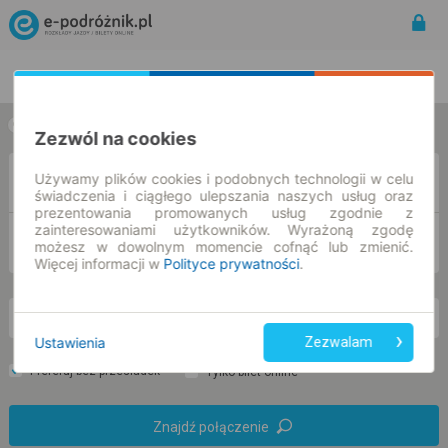
Rozkład Jazdy | Bilety
Bilety okresowe
w jedną stronę
w obie strony
Zezwól na cookies
Używamy plików cookies i podobnych technologii w celu
Z
świadczenia i ciągłego ulepszania naszych usług oraz
prezentowania promowanych usług zgodnie z
zainteresowaniami użytkowników. Wyrażoną zgodę
DO
możesz w dowolnym momencie cofnąć lub zmienić.
Więcej informacji w
Polityce prywatności
.
so. 8 sie.
-- : --
Ustawienia
Zezwalam
Preferuj bez przesiadek
Tylko bilet online
Znajdź połączenie