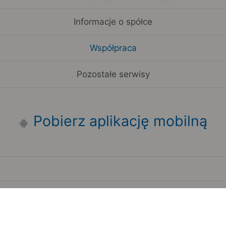
Informacje o spółce
Współpraca
Pozostałe serwisy
Pobierz aplikację mobilną
Zauważyłeś błąd na stronie?
Zgłoś to
Copyright 2006-2026 by Teroplan S.A.