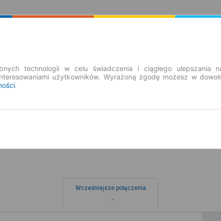
Rozkład Jazdy | Bilety
Bilety okresowe
nych technologii w celu świadczenia i ciągłego ulepszania n
interesowaniami użytkowników. Wyrażoną zgodę możesz w dowoln
ności
.
nd. 9 sie.
-- : --
Wcześniejsze połączenia