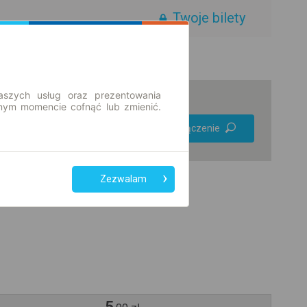
Twoje bilety
aszych usług oraz prezentowania
ym momencie cofnąć lub zmienić.
Preferuj bez
Znajdź połączenie
przesiadek
Tylko bilet online
Zezwalam
5