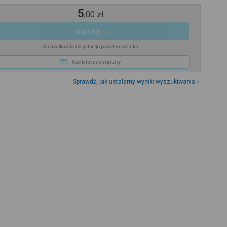
5
,
00
zł
Kup Bilet
Cena całkowita dla jednego pasażera bez ulgi
Kup bilet miesięczny
Sprawdź, jak ustalamy wyniki wyszukiwania