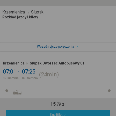
Krzemienica → Słupsk
Rozkład jazdy i bilety
Wcześniejsze połączenia
Krzemienica
Słupsk,Dworzec Autobusowy 01
07:01
07:25
24min
09 sierpnia
09 sierpnia
15
,
79
zł
Kup Bilet