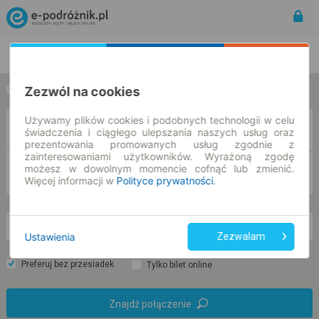
Rozkład Jazdy | Bilety
Bilety okresowe
Zezwól na cookies
w jedną stronę
w obie strony
Używamy plików cookies i podobnych technologii w celu
Z
świadczenia i ciągłego ulepszania naszych usług oraz
prezentowania promowanych usług zgodnie z
zainteresowaniami użytkowników. Wyrażoną zgodę
możesz w dowolnym momencie cofnąć lub zmienić.
DO
Więcej informacji w
Polityce prywatności
.
nd. 9 sie.
-- : --
Ustawienia
Zezwalam
Preferuj bez przesiadek
Tylko bilet online
Znajdź połączenie