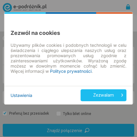
Rozkład Jazdy | Bilety
Bilety okresowe
Zezwól na cookies
w jedną stronę
w obie strony
Używamy plików cookies i podobnych technologii w celu
świadczenia i ciągłego ulepszania naszych usług oraz
Z
prezentowania promowanych usług zgodnie z
zainteresowaniami użytkowników. Wyrażoną zgodę
możesz w dowolnym momencie cofnąć lub zmienić.
Więcej informacji w
Polityce prywatności
.
DO
Ustawienia
Zezwalam
so. 8 sie.
-- : --
Preferuj bez przesiadek
Tylko bilet online
Znajdź połączenie