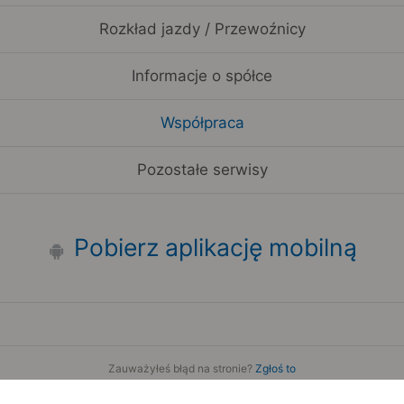
Rozkład jazdy / Przewoźnicy
Informacje o spółce
Współpraca
Pozostałe serwisy
Pobierz aplikację mobilną
Zauważyłeś błąd na stronie?
Zgłoś to
Copyright 2006-2026 by Teroplan S.A.