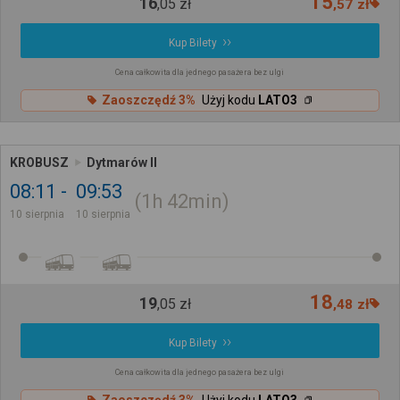
15
16
,
05
zł
,
57
zł
Kup Bilety
Cena całkowita dla jednego pasażera bez ulgi
Zaoszczędź 3%
Użyj kodu
LATO3
KROBUSZ
Dytmarów II
08:11
09:53
1h
42min
10 sierpnia
10 sierpnia
18
19
,
05
zł
,
48
zł
Kup Bilety
Cena całkowita dla jednego pasażera bez ulgi