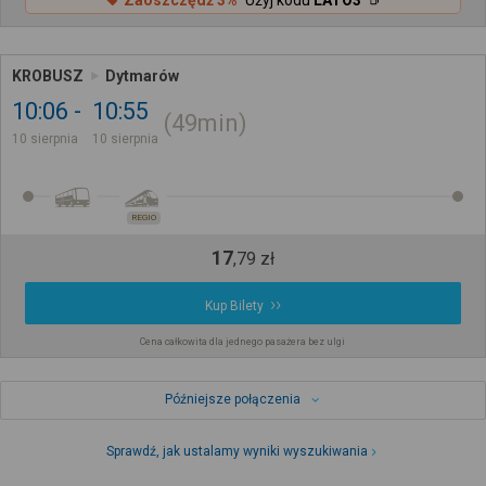
Zaoszczędź 3%
Użyj kodu
LATO3
KROBUSZ
Dytmarów
10:06
10:55
49min
10 sierpnia
10 sierpnia
REGIO
17
,
79
zł
Kup Bilety
Cena całkowita dla jednego pasażera bez ulgi
Późniejsze połączenia
Sprawdź, jak ustalamy wyniki wyszukiwania