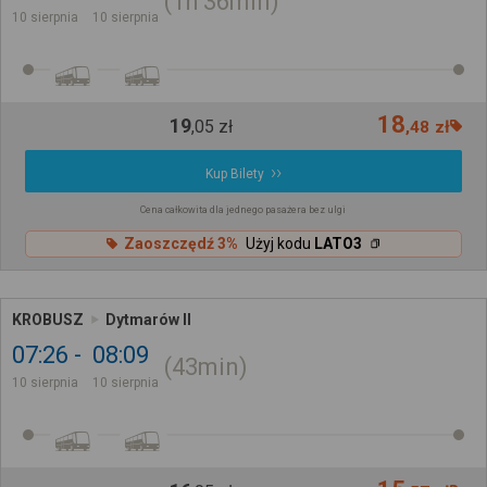
1h
36min
10 sierpnia
10 sierpnia
18
19
,
05
zł
,
48
zł
Kup Bilety
Cena całkowita dla jednego pasażera bez ulgi
Zaoszczędź 3%
Użyj kodu
LATO3
KROBUSZ
Dytmarów II
07:26
08:09
43min
10 sierpnia
10 sierpnia