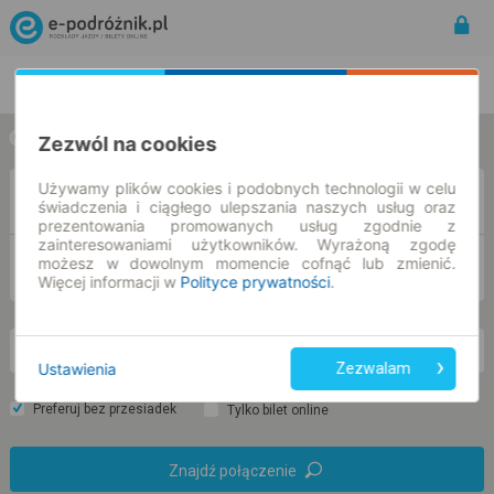
Rozkład Jazdy | Bilety
Bilety okresowe
Zezwól na cookies
w jedną stronę
w obie strony
Używamy plików cookies i podobnych technologii w celu
Z
świadczenia i ciągłego ulepszania naszych usług oraz
prezentowania promowanych usług zgodnie z
zainteresowaniami użytkowników. Wyrażoną zgodę
możesz w dowolnym momencie cofnąć lub zmienić.
DO
Więcej informacji w
Polityce prywatności
.
pn. 10 sie.
-- : --
Ustawienia
Zezwalam
Preferuj bez przesiadek
Tylko bilet online
Znajdź połączenie