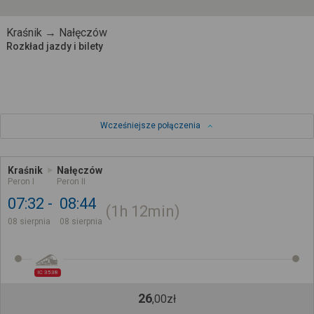
Kraśnik → Nałęczów
Rozkład jazdy i bilety
Wcześniejsze połączenia
Kraśnik
Nałęczów
Peron I
Peron II
07:32
08:44
1h
12min
08 sierpnia
08 sierpnia
IC 3538
26
,
00
zł