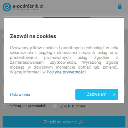
Rozkład Jazdy | Bilety
Bilety okresowe
Zezwól na cookies
w jedną stronę
w obie strony
Używamy plików cookies i podobnych technologii w celu
Z
świadczenia i ciągłego ulepszania naszych usług oraz
prezentowania promowanych usług zgodnie z
zainteresowaniami użytkowników. Wyrażoną zgodę
możesz w dowolnym momencie cofnąć lub zmienić.
DO
Więcej informacji w
Polityce prywatności
.
so. 8 sie.
-- : --
Ustawienia
Zezwalam
Preferuj bez przesiadek
Tylko bilet online
Znajdź połączenie