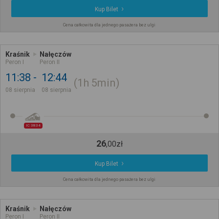
Kup Bilet
Cena całkowita dla jednego pasażera bez ulgi
Kraśnik
Nałęczów
Peron I
Peron II
11:38
12:44
1h
5min
08 sierpnia
08 sierpnia
IC 3834
26
,
00
zł
Kup Bilet
Cena całkowita dla jednego pasażera bez ulgi
Kraśnik
Nałęczów
Peron I
Peron II