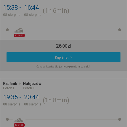
15:38
16:44
1h
6min
08 sierpnia
08 sierpnia
IC 3836
26
,
00
zł
Kup Bilet
Cena całkowita dla jednego pasażera bez ulgi
Kraśnik
Nałęczów
Peron I
Peron II
19:35
20:44
1h
8min
08 sierpnia
08 sierpnia
IC 3138