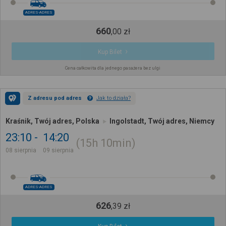
ADRES-ADRES
660
,
00
zł
Kup Bilet
Cena całkowita dla jednego pasażera bez ulgi
Z adresu pod adres
Jak to działa?
Kraśnik, Twój adres, Polska
Ingolstadt, Twój adres, Niemcy
23:10
14:20
15h
10min
08 sierpnia
09 sierpnia
ADRES-ADRES
626
,
39
zł