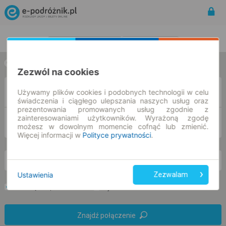
Rozkład Jazdy | Bilety
Bilety okresowe
w jedną stronę
w obie strony
Zezwól na cookies
Z
Używamy plików cookies i podobnych technologii w celu
świadczenia i ciągłego ulepszania naszych usług oraz
prezentowania promowanych usług zgodnie z
zainteresowaniami użytkowników. Wyrażoną zgodę
DO
możesz w dowolnym momencie cofnąć lub zmienić.
Więcej informacji w
Polityce prywatności
.
so. 8 sie.
-- : --
Ustawienia
Zezwalam
Preferuj bez przesiadek
Tylko bilet online
Znajdź połączenie