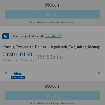
550
,
00
zł
Kup Bilet
Cena całkowita dla jednego pasażera bez ulgi
Z adresu pod adres
Jak to działa?
Kraśnik, Twój adres, Polska
Ingolstadt, Twój adres, Niemcy
09:40
01:30
15h
50min
08 sierpnia
09 sierpnia
ADRES-ADRES
650
,
00
zł
Kup Bilet
Cena całkowita dla jednego pasażera bez ulgi