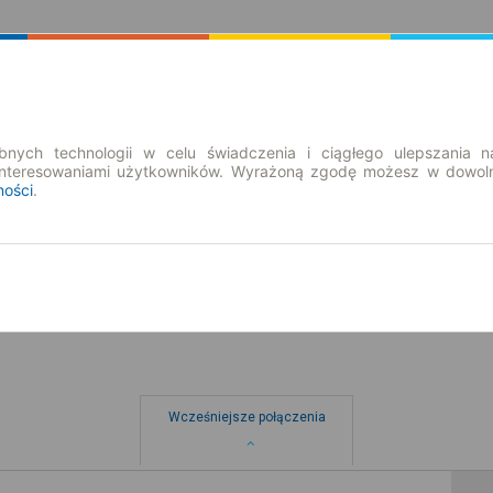
Rozkład Jazdy | Bilety
Bilety okresowe
nych technologii w celu świadczenia i ciągłego ulepszania n
interesowaniami użytkowników. Wyrażoną zgodę możesz w dowoln
ności
.
nd. 9 sie.
-- : --
Wcześniejsze połączenia