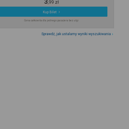
3
,
99
zł
Kup Bilet
Cena całkowita dla jednego pasażera bez ulgi
Sprawdź, jak ustalamy wyniki wyszukiwania