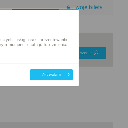
Twoje bilety
aszych usług oraz prezentowania
ym momencie cofnąć lub zmienić.
Preferuj bez
Znajdź połączenie
przesiadek
Tylko bilet online
Zezwalam