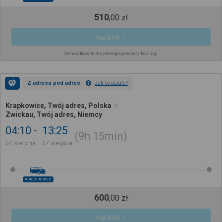
510
,
00
zł
Kup Bilet
Cena całkowita dla jednego pasażera bez ulgi
Z adresu pod adres
Jak to działa?
Krapkowice, Twój adres, Polska
Zwickau, Twój adres, Niemcy
04:10
13:25
9h
15min
07 sierpnia
07 sierpnia
ADRES-ADRES
600
,
00
zł
Kup Bilet