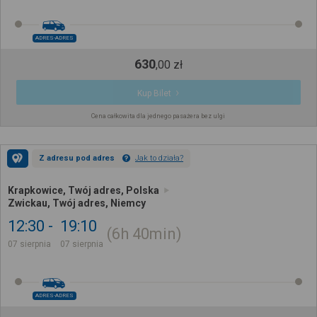
ADRES-ADRES
630
,
00
zł
Kup Bilet
Cena całkowita dla jednego pasażera bez ulgi
Z adresu pod adres
Jak to działa?
Krapkowice, Twój adres, Polska
Zwickau, Twój adres, Niemcy
12:30
19:10
6h
40min
07 sierpnia
07 sierpnia
ADRES-ADRES