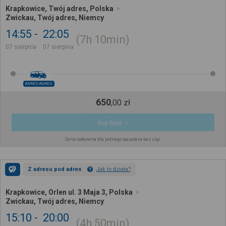
Krapkowice, Twój adres, Polska
Zwickau, Twój adres, Niemcy
14:55
22:05
7h
10min
07 sierpnia
07 sierpnia
ADRES-ADRES
650
,
00
zł
Kup Bilet
Cena całkowita dla jednego pasażera bez ulgi
Z adresu pod adres
Jak to działa?
Krapkowice, Orlen ul. 3 Maja 3, Polska
Zwickau, Twój adres, Niemcy
15:10
20:00
4h
50min