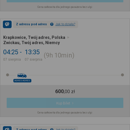
Cena całkowita dla jednego pasażera bez ulgi
Z adresu pod adres
Jak to działa?
Krapkowice, Twój adres, Polska
Zwickau, Twój adres, Niemcy
04:25
13:35
9h
10min
07 sierpnia
07 sierpnia
ADRES-ADRES
600
,
00
zł
Kup Bilet
Cena całkowita dla jednego pasażera bez ulgi
Z adresu pod adres
Jak to działa?