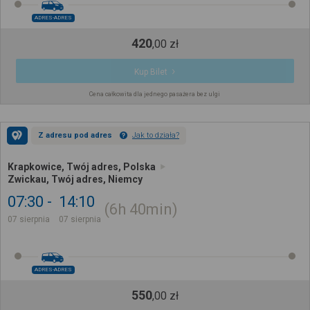
ADRES-ADRES
420
,
00
zł
Kup Bilet
Cena całkowita dla jednego pasażera bez ulgi
Z adresu pod adres
Jak to działa?
Krapkowice, Twój adres, Polska
Zwickau, Twój adres, Niemcy
07:30
14:10
6h
40min
07 sierpnia
07 sierpnia
ADRES-ADRES
550
,
00
zł