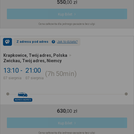
550
,
00
zł
Kup Bilet
Cena całkowita dla jednego pasażera bez ulgi
Z adresu pod adres
Jak to działa?
Krapkowice, Twój adres, Polska
Zwickau, Twój adres, Niemcy
13:10
21:00
7h
50min
07 sierpnia
07 sierpnia
ADRES-ADRES
630
,
00
zł
Kup Bilet
Cena całkowita dla jednego pasażera bez ulgi