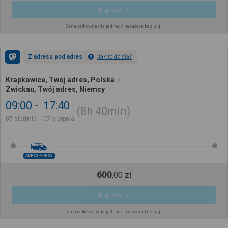
Kup Bilet
Cena całkowita dla jednego pasażera bez ulgi
Z adresu pod adres
Jak to działa?
Krapkowice, Twój adres, Polska
Zwickau, Twój adres, Niemcy
09:00
17:40
8h
40min
07 sierpnia
07 sierpnia
ADRES-ADRES
600
,
00
zł
Kup Bilet
Cena całkowita dla jednego pasażera bez ulgi