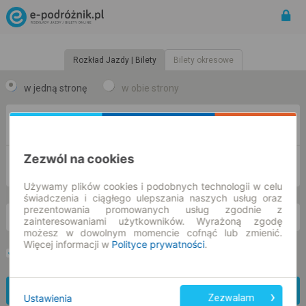
Rozkład Jazdy | Bilety
Bilety okresowe
w jedną stronę
w obie strony
Z
Zezwól na cookies
DO
Używamy plików cookies i podobnych technologii w celu
świadczenia i ciągłego ulepszania naszych usług oraz
prezentowania promowanych usług zgodnie z
pt. 7 sie.
-- : --
zainteresowaniami użytkowników. Wyrażoną zgodę
możesz w dowolnym momencie cofnąć lub zmienić.
Więcej informacji w
Polityce prywatności
.
Preferuj bez przesiadek
Tylko bilet online
Znajdź połączenie
Ustawienia
Zezwalam