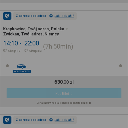
Z adresu pod adres
Jak to działa?
Krapkowice, Twój adres, Polska
Zwickau, Twój adres, Niemcy
14:10
22:00
7h
50min
07 sierpnia
07 sierpnia
ADRES-ADRES
630
,
00
zł
Kup Bilet
Cena całkowita dla jednego pasażera bez ulgi
Z adresu pod adres
Jak to działa?