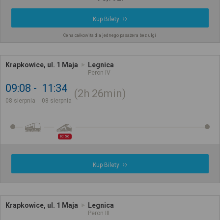
Kup Bilety
Cena całkowita dla jednego pasażera bez ulgi
Krapkowice, ul. 1 Maja
Legnica
Peron IV
09:08
11:34
2h
26min
08 sierpnia
08 sierpnia
IC 56
Kup Bilety
Krapkowice, ul. 1 Maja
Legnica
Peron III