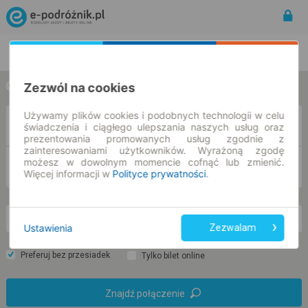
Rozkład Jazdy | Bilety
Bilety okresowe
Zezwól na cookies
w jedną stronę
w obie strony
Używamy plików cookies i podobnych technologii w celu
Z
świadczenia i ciągłego ulepszania naszych usług oraz
prezentowania promowanych usług zgodnie z
zainteresowaniami użytkowników. Wyrażoną zgodę
możesz w dowolnym momencie cofnąć lub zmienić.
DO
Więcej informacji w
Polityce prywatności
.
so. 8 sie.
-- : --
Ustawienia
Zezwalam
Preferuj bez przesiadek
Tylko bilet online
Znajdź połączenie