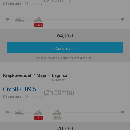
08 sierpnia
08 sierpnia
IC 132
64
,
79
zł
Kup Bilety
Cena całkowita dla jednego pasażera bez ulgi
Krapkowice, ul. 1 Maja
Legnica
Peron IV
06:58
09:53
2h
55min
08 sierpnia
08 sierpnia
IC 132
OSOB.
70
,
79
zł