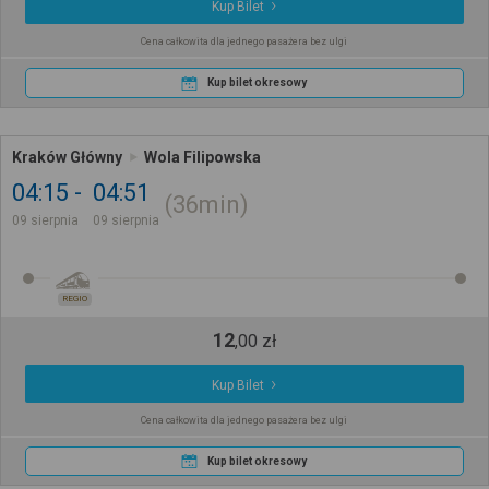
Kup Bilet
Cena całkowita dla jednego pasażera bez ulgi
Kup bilet okresowy
Kraków Główny
Wola Filipowska
04:15
04:51
36min
09 sierpnia
09 sierpnia
REGIO
12
,
00
zł
Kup Bilet
Cena całkowita dla jednego pasażera bez ulgi
Kup bilet okresowy