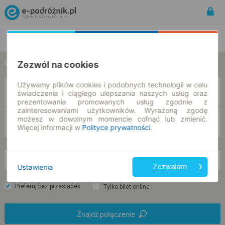
Rozkład Jazdy | Bilety
Bilety okresowe
Zezwól na cookies
w jedną stronę
w obie strony
Używamy plików cookies i podobnych technologii w celu
Z
świadczenia i ciągłego ulepszania naszych usług oraz
prezentowania promowanych usług zgodnie z
zainteresowaniami użytkowników. Wyrażoną zgodę
możesz w dowolnym momencie cofnąć lub zmienić.
DO
Więcej informacji w
Polityce prywatności
.
nd. 9 sie.
-- : --
Ustawienia
Zezwalam
Preferuj bez przesiadek
Tylko bilet online
Znajdź połączenie