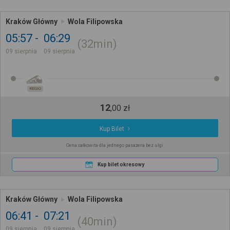
Kraków Główny
Wola Filipowska
05:57
06:29
32min
09 sierpnia
09 sierpnia
REGIO
12
,
00
zł
Kup Bilet
Cena całkowita dla jednego pasażera bez ulgi
Kup bilet okresowy
Kraków Główny
Wola Filipowska
06:41
07:21
40min
09 sierpnia
09 sierpnia