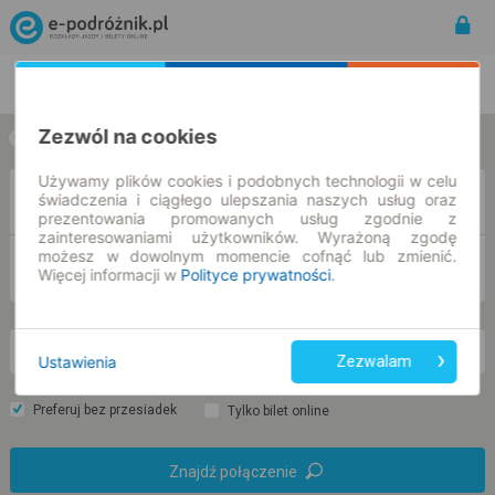
Rozkład Jazdy | Bilety
Bilety okresowe
Zezwól na cookies
w jedną stronę
w obie strony
Używamy plików cookies i podobnych technologii w celu
świadczenia i ciągłego ulepszania naszych usług oraz
Z
prezentowania promowanych usług zgodnie z
zainteresowaniami użytkowników. Wyrażoną zgodę
możesz w dowolnym momencie cofnąć lub zmienić.
DO
Więcej informacji w
Polityce prywatności
.
pn. 10 sie.
-- : --
Ustawienia
Zezwalam
Preferuj bez przesiadek
Tylko bilet online
Znajdź połączenie