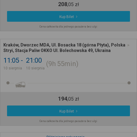
208
,
05
zł
Kup Bilet
Cena całkowita dla jednego pasażera bez ulgi
Kraków, Dworzec MDA, Ul. Bosacka 18 (górna Płyta), Polska
Stryi, Stacja Paliw OKKO Ul. Bolechowska 49, Ukraina
11:05
21:00
9h
55min
10 sierpnia
10 sierpnia
194
,
05
zł
Kup Bilet
Cena całkowita dla jednego pasażera bez ulgi