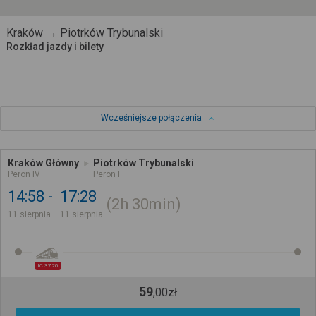
Kraków → Piotrków Trybunalski
Rozkład jazdy i bilety
Wcześniejsze połączenia
Kraków Główny
Piotrków Trybunalski
Peron IV
Peron I
14:58
17:28
2h
30min
11 sierpnia
11 sierpnia
IC 3720
59
,
00
zł