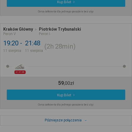
Kup Bilet
Cena całkowita dla jednego pasażera bez ulgi
Kraków Główny
Piotrków Trybunalski
Peron V
Peron I
19:20
21:48
2h
28min
11 sierpnia
11 sierpnia
IC 3128
59
,
00
zł
Kup Bilet
Cena całkowita dla jednego pasażera bez ulgi
Późniejsze połączenia