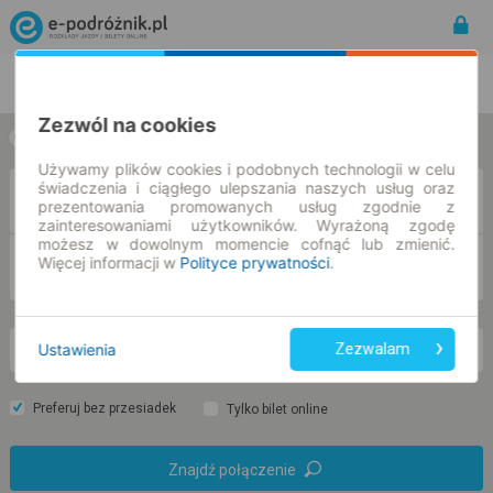
Rozkład Jazdy | Bilety
Bilety okresowe
Zezwól na cookies
w jedną stronę
w obie strony
Używamy plików cookies i podobnych technologii w celu
świadczenia i ciągłego ulepszania naszych usług oraz
Z
prezentowania promowanych usług zgodnie z
zainteresowaniami użytkowników. Wyrażoną zgodę
możesz w dowolnym momencie cofnąć lub zmienić.
Więcej informacji w
Polityce prywatności
.
DO
Ustawienia
Zezwalam
wt. 11 sie.
-- : --
Preferuj bez przesiadek
Tylko bilet online
Znajdź połączenie