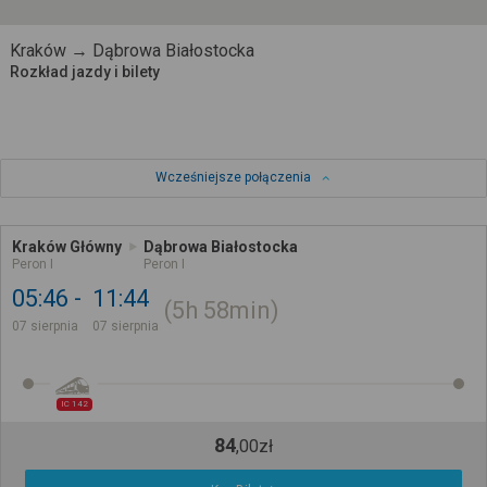
Kraków → Dąbrowa Białostocka
Rozkład jazdy i bilety
Wcześniejsze połączenia
Kraków Główny
Dąbrowa Białostocka
Peron I
Peron I
05:46
11:44
5h
58min
07 sierpnia
07 sierpnia
IC 142
84
,
00
zł