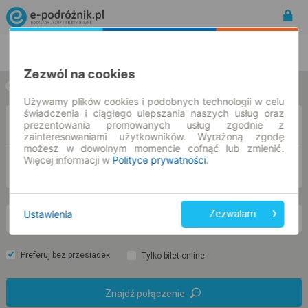
Rozkład Jazdy | Bilety
Bilety okresowe
Zezwól na cookies
w jedną stronę
w obie strony
Używamy plików cookies i podobnych technologii w celu
świadczenia i ciągłego ulepszania naszych usług oraz
Z
prezentowania promowanych usług zgodnie z
zainteresowaniami użytkowników. Wyrażoną zgodę
możesz w dowolnym momencie cofnąć lub zmienić.
Więcej informacji w
Polityce prywatności
.
DO
Ustawienia
Zezwalam
pt. 7 sie.
-- : --
Preferuj bez przesiadek
Tylko bilet online
Znajdź połączenie