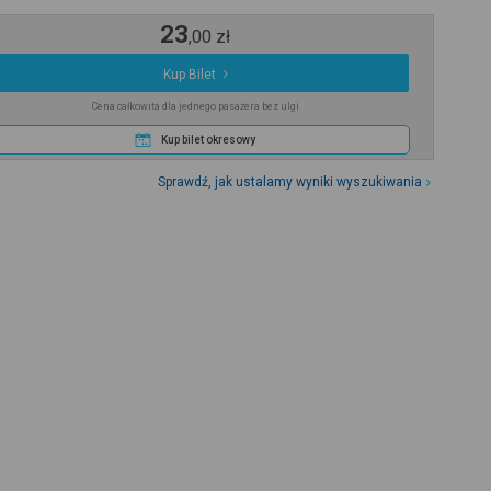
23
,
00
zł
Kup Bilet
Cena całkowita dla jednego pasażera bez ulgi
Kup bilet okresowy
Sprawdź, jak ustalamy wyniki wyszukiwania