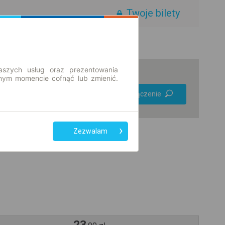
Twoje bilety
aszych usług oraz prezentowania
ym momencie cofnąć lub zmienić.
Preferuj bez
Znajdź połączenie
przesiadek
Tylko bilet online
Zezwalam
23