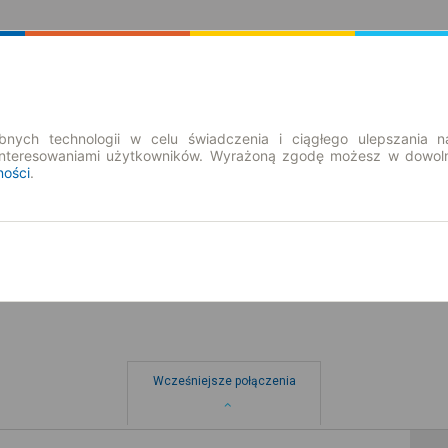
Rozkład Jazdy | Bilety
Bilety okresowe
nych technologii w celu świadczenia i ciągłego ulepszania n
interesowaniami użytkowników. Wyrażoną zgodę możesz w dowoln
ności
.
pt. 7 sie.
-- : --
Wcześniejsze połączenia