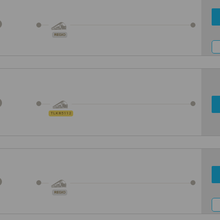
REGIO
TLK 85112
REGIO