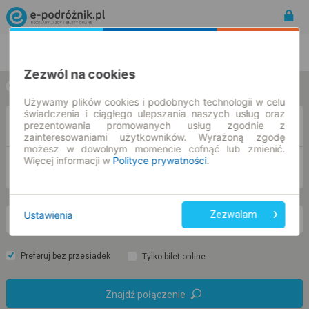
Rozkład Jazdy | Bilety
Bilety okresowe
Zezwól na cookies
w jedną stronę
w obie strony
Używamy plików cookies i podobnych technologii w celu
świadczenia i ciągłego ulepszania naszych usług oraz
Z
prezentowania promowanych usług zgodnie z
zainteresowaniami użytkowników. Wyrażoną zgodę
możesz w dowolnym momencie cofnąć lub zmienić.
Więcej informacji w
Polityce prywatności
.
DO
Ustawienia
Zezwalam
nd. 9 sie.
-- : --
Preferuj bez przesiadek
Tylko bilet online
Znajdź połączenie