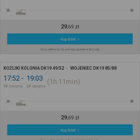
29
,
69
zł
Kup Bilet
Cena całkowita dla jednego pasażera bez ulgi
KOŹLIKI KOLONIA DK19 49/52
WOJENIEC DK19 85/88
17:52
19:03
1h
11min
08 sierpnia
08 sierpnia
29
,
69
zł
Kup Bilet