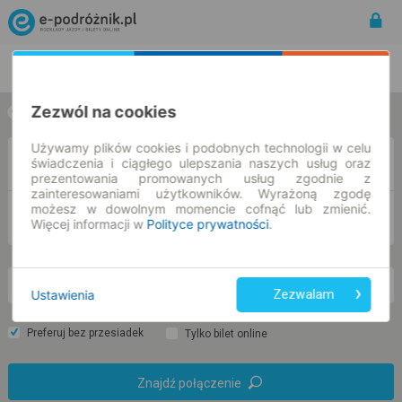
Rozkład Jazdy | Bilety
Bilety okresowe
Zezwól na cookies
w jedną stronę
w obie strony
Używamy plików cookies i podobnych technologii w celu
Z
świadczenia i ciągłego ulepszania naszych usług oraz
prezentowania promowanych usług zgodnie z
zainteresowaniami użytkowników. Wyrażoną zgodę
możesz w dowolnym momencie cofnąć lub zmienić.
DO
Więcej informacji w
Polityce prywatności
.
so. 8 sie.
-- : --
Ustawienia
Zezwalam
Preferuj bez przesiadek
Tylko bilet online
Znajdź połączenie