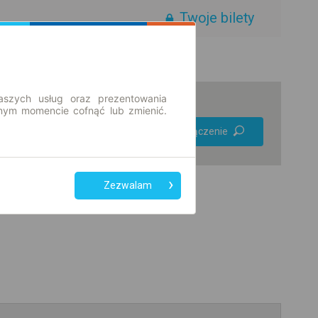
Twoje bilety
aszych usług oraz prezentowania
ym momencie cofnąć lub zmienić.
Preferuj bez
Znajdź połączenie
przesiadek
Tylko bilet online
Zezwalam