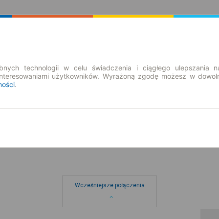
Rozkład Jazdy | Bilety
Bilety okresowe
nych technologii w celu świadczenia i ciągłego ulepszania n
interesowaniami użytkowników. Wyrażoną zgodę możesz w dowoln
ności
.
so. 8 sie.
-- : --
Wcześniejsze połączenia