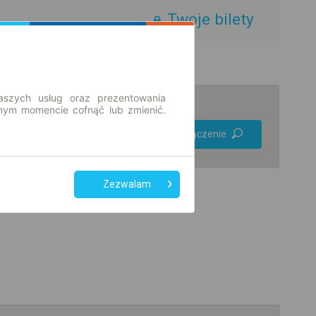
Twoje bilety
aszych usług oraz prezentowania
ym momencie cofnąć lub zmienić.
Preferuj bez
Znajdź połączenie
przesiadek
Tylko bilet online
Zezwalam