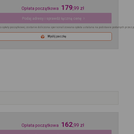
179
,
99
zł
Opłata początkowa
Podaj adresy i sprawdź łączną cenę
o opłaty początkowej zostanie doliczona spersonalizowana opłata ustalana na podstawie podanych przez 
Wyślij paczkę
162
,
99
zł
Opłata początkowa