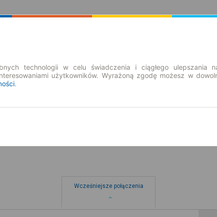
Rozkład Jazdy | Bilety
Bilety okresowe
nych technologii w celu świadczenia i ciągłego ulepszania n
interesowaniami użytkowników. Wyrażoną zgodę możesz w dowoln
ności
.
nd. 9 sie.
-- : --
Wcześniejsze połączenia