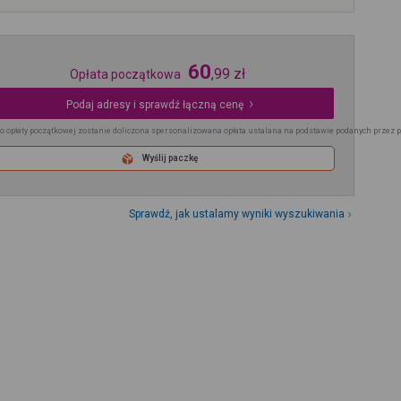
60
,
99
zł
Opłata początkowa
Podaj adresy i sprawdź łączną cenę
o opłaty początkowej zostanie doliczona spersonalizowana opłata ustalana na podstawie podanych przez 
Wyślij paczkę
Sprawdź, jak ustalamy wyniki wyszukiwania