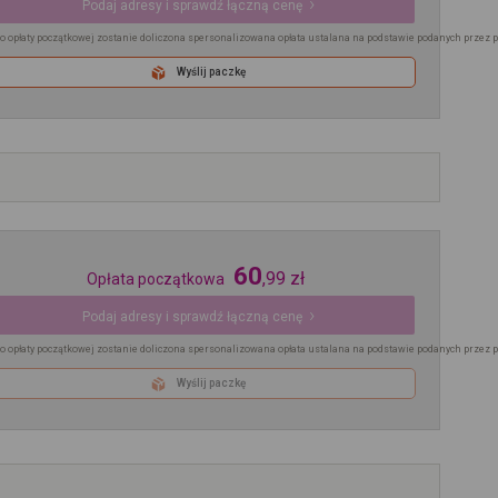
Podaj adresy i sprawdź łączną cenę
o opłaty początkowej zostanie doliczona spersonalizowana opłata ustalana na podstawie podanych przez 
Wyślij paczkę
60
,
99
zł
Opłata początkowa
Podaj adresy i sprawdź łączną cenę
o opłaty początkowej zostanie doliczona spersonalizowana opłata ustalana na podstawie podanych przez 
Wyślij paczkę