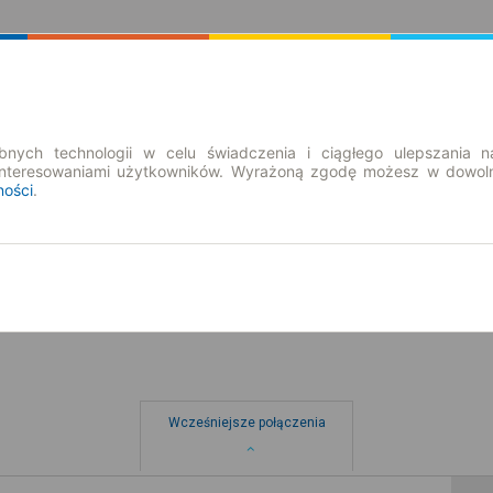
Rozkład Jazdy | Bilety
Bilety okresowe
nych technologii w celu świadczenia i ciągłego ulepszania n
interesowaniami użytkowników. Wyrażoną zgodę możesz w dowoln
ności
.
nd. 9 sie.
-- : --
Wcześniejsze połączenia