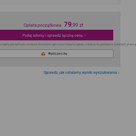
79
,
99
zł
Opłata początkowa
Podaj adresy i sprawdź łączną cenę
o opłaty początkowej zostanie doliczona spersonalizowana opłata ustalana na podstawie podanych przez 
Wyślij paczkę
Sprawdź, jak ustalamy wyniki wyszukiwania