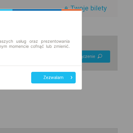
Twoje bilety
aszych usług oraz prezentowania
ym momencie cofnąć lub zmienić.
Preferuj bez
Znajdź połączenie
przesiadek
Tylko bilet online
Zezwalam