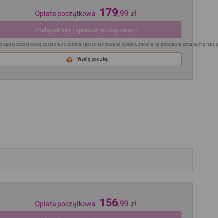
179
,
99
zł
Opłata początkowa
Podaj adresy i sprawdź łączną cenę
o opłaty początkowej zostanie doliczona spersonalizowana opłata ustalana na podstawie podanych przez 
Wyślij paczkę
156
,
99
zł
Opłata początkowa