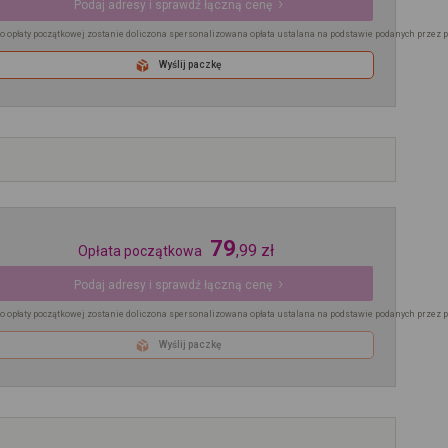
Podaj adresy i sprawdź łączną cenę
o opłaty początkowej zostanie doliczona spersonalizowana opłata ustalana na podstawie podanych przez 
Wyślij paczkę
79
,
99
zł
Opłata początkowa
Podaj adresy i sprawdź łączną cenę
o opłaty początkowej zostanie doliczona spersonalizowana opłata ustalana na podstawie podanych przez 
Wyślij paczkę