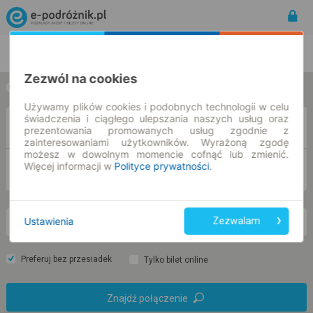
Rozkład Jazdy | Bilety
Bilety okresowe
Zezwól na cookies
w jedną stronę
w obie strony
Używamy plików cookies i podobnych technologii w celu
świadczenia i ciągłego ulepszania naszych usług oraz
Z
prezentowania promowanych usług zgodnie z
zainteresowaniami użytkowników. Wyrażoną zgodę
możesz w dowolnym momencie cofnąć lub zmienić.
Więcej informacji w
Polityce prywatności
.
DO
Ustawienia
Zezwalam
so. 8 sie.
-- : --
Preferuj bez przesiadek
Tylko bilet online
Znajdź połączenie