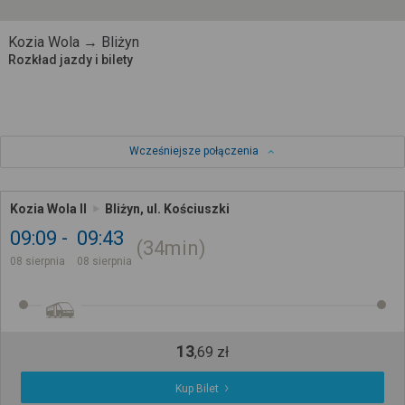
Kozia Wola → Bliżyn
Rozkład jazdy i bilety
Wcześniejsze połączenia
Kozia Wola II
Bliżyn, ul. Kościuszki
09:09
09:43
34min
08 sierpnia
08 sierpnia
13
,
69
zł
Kup Bilet