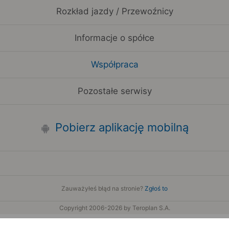
Rozkład jazdy / Przewoźnicy
Informacje o spółce
Współpraca
Pozostałe serwisy
Pobierz aplikację mobilną
Zauważyłeś błąd na stronie?
Zgłoś to
Copyright 2006-2026 by Teroplan S.A.
Serwis używa danych GeoLite2 stworzonych przez firmę