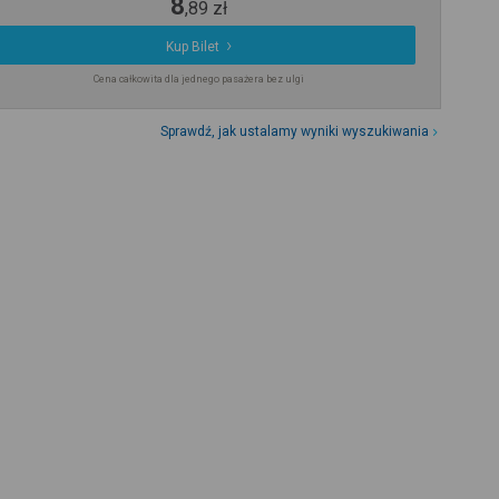
8
,
89
zł
Kup Bilet
Cena całkowita dla jednego pasażera bez ulgi
Sprawdź, jak ustalamy wyniki wyszukiwania