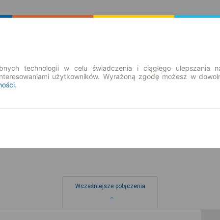
Rozkład Jazdy | Bilety
Bilety okresowe
nych technologii w celu świadczenia i ciągłego ulepszania n
interesowaniami użytkowników. Wyrażoną zgodę możesz w dowoln
ności
.
so. 8 sie.
-- : --
Wcześniejsze połączenia