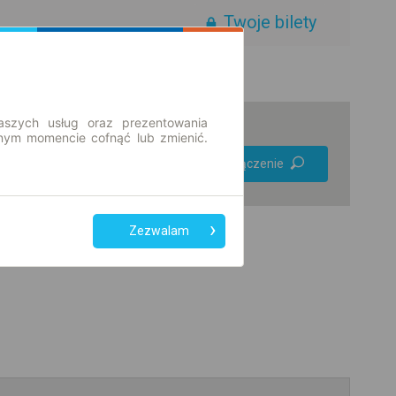
Twoje bilety
aszych usług oraz prezentowania
ym momencie cofnąć lub zmienić.
Preferuj bez
Znajdź połączenie
przesiadek
Tylko bilet online
Zezwalam