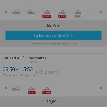
IC 3804
EIC 45
REGIO
63
,
79
zł
Kup bilet na 3 z 5 odcinków
Cena całkowita dla jednego pasażera bez ulgi
KOSZYN WIEŚ
Włocławek
Peron II
08:50
15:53
7h
3min
07 sierpnia
07 sierpnia
IC 264
IC 5338
11
,
89
zł