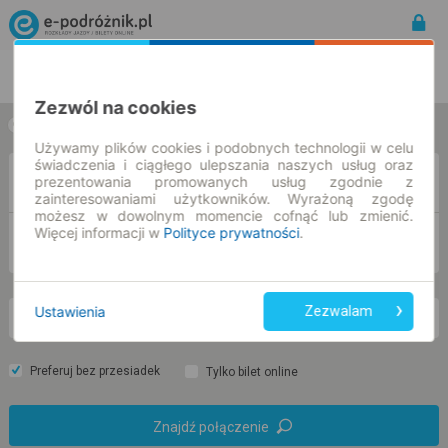
Rozkład Jazdy | Bilety
Bilety okresowe
Zezwól na cookies
w jedną stronę
w obie strony
Używamy plików cookies i podobnych technologii w celu
świadczenia i ciągłego ulepszania naszych usług oraz
Z
prezentowania promowanych usług zgodnie z
zainteresowaniami użytkowników. Wyrażoną zgodę
możesz w dowolnym momencie cofnąć lub zmienić.
Więcej informacji w
Polityce prywatności
.
DO
Ustawienia
Zezwalam
pt. 7 sie.
-- : --
Preferuj bez przesiadek
Tylko bilet online
Znajdź połączenie