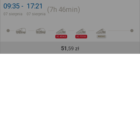
09:35
17:21
7h
46min
07 sierpnia
07 sierpnia
IC 4542
IC 7510
REGIO
51
,
59
zł
Kup bilet na 3 z 5 odcinków
Cena całkowita dla jednego pasażera bez ulgi
Późniejsze połączenia
Sprawdź, jak ustalamy wyniki wyszukiwania
Zapisz się do newslettera!