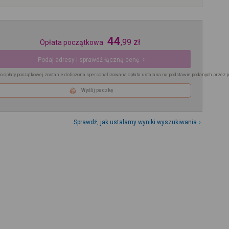
44
,
99
zł
Opłata początkowa
Podaj adresy i sprawdź łączną cenę
o opłaty początkowej zostanie doliczona spersonalizowana opłata ustalana na podstawie podanych przez 
Wyślij paczkę
Sprawdź, jak ustalamy wyniki wyszukiwania