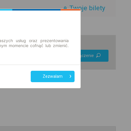
Twoje bilety
aszych usług oraz prezentowania
ym momencie cofnąć lub zmienić.
Preferuj bez
Znajdź połączenie
przesiadek
Tylko bilet online
Zezwalam