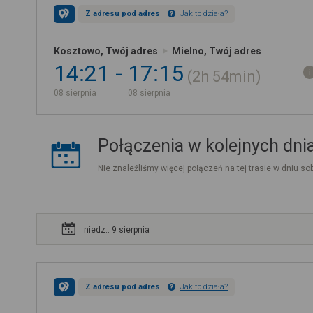
Z adresu pod adres
Jak to działa?
Kosztowo, Twój adres
Mielno, Twój adres
14:21
17:15
2h
54min
08 sierpnia
08 sierpnia
Połączenia w kolejnych dni
Nie znaleźliśmy więcej połączeń na tej trasie w dniu sob
niedz.. 9 sierpnia
Z adresu pod adres
Jak to działa?