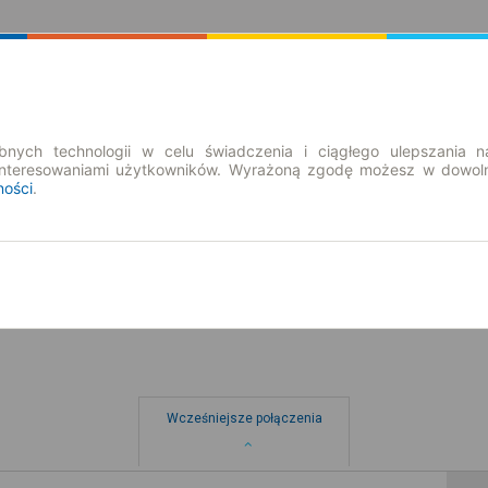
Rozkład Jazdy | Bilety
Bilety okresowe
nych technologii w celu świadczenia i ciągłego ulepszania n
interesowaniami użytkowników. Wyrażoną zgodę możesz w dowoln
ności
.
so. 8 sie.
-- : --
Wcześniejsze połączenia