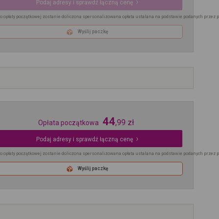
Podaj adresy i sprawdź łączną cenę
o opłaty początkowej zostanie doliczona spersonalizowana opłata ustalana na podstawie podanych przez 
Wyślij paczkę
44
,
99
zł
Opłata początkowa
Podaj adresy i sprawdź łączną cenę
o opłaty początkowej zostanie doliczona spersonalizowana opłata ustalana na podstawie podanych przez 
Wyślij paczkę