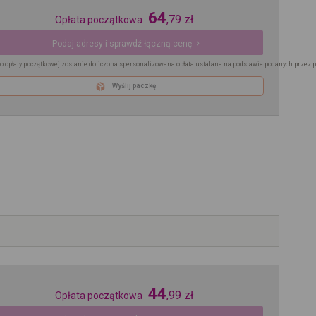
64
,
79
zł
Opłata początkowa
Podaj adresy i sprawdź łączną cenę
o opłaty początkowej zostanie doliczona spersonalizowana opłata ustalana na podstawie podanych przez 
Wyślij paczkę
44
,
99
zł
Opłata początkowa