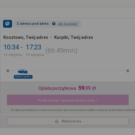
Z adresu pod adres
Jak to działa?
Kosztowo, Twój adres
Kurpiki, Twój adres
10:34
17:23
6h
49min
10 sierpnia
10 sierpnia
ADRES-ADRES
59
,
99
zł
Opłata początkowa
Podaj adresy i sprawdź łączną cenę
Do opłaty początkowej zostanie doliczona spersonalizowana opłata ustalana na podstawie podany
Wyślij paczkę