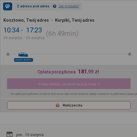
Z adresu pod adres
Jak to działa?
Kosztowo, Twój adres
Kurpiki, Twój adres
10:34
17:23
6h
49min
09 sierpnia
09 sierpnia
ADRES-ADRES
181
,
99
zł
Opłata początkowa
Podaj adresy i sprawdź łączną cenę
Do opłaty początkowej zostanie doliczona spersonalizowana opłata ustalana na podstawie podany
Wyślij paczkę
pon.. 10 sierpnia