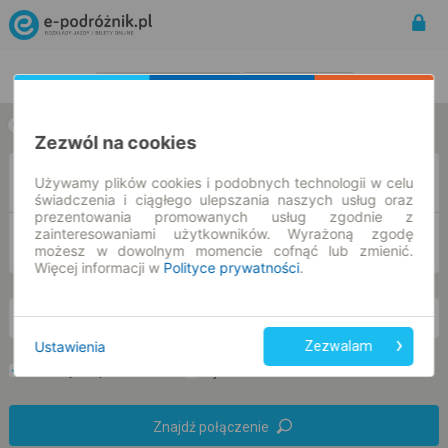
Rozkład Jazdy | Bilety
Bilety okresowe
w jedną stronę
w obie strony
Zezwól na cookies
Z
Używamy plików cookies i podobnych technologii w celu
świadczenia i ciągłego ulepszania naszych usług oraz
prezentowania promowanych usług zgodnie z
zainteresowaniami użytkowników. Wyrażoną zgodę
DO
możesz w dowolnym momencie cofnąć lub zmienić.
Więcej informacji w
Polityce prywatności
.
so. 8 sie.
-- : --
Ustawienia
Zezwalam
Preferuj bez przesiadek
Tylko bilet online
Znajdź połączenie