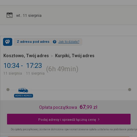
wt.. 11 sierpnia
Z adresu pod adres
Jak to działa?
Kosztowo, Twój adres
Kurpiki, Twój adres
10:34
17:23
6h
49min
11 sierpnia
11 sierpnia
ADRES-ADRES
67
,
99
zł
Opłata początkowa
Podaj adresy i sprawdź łączną cenę
Do opłaty początkowej zostanie doliczona spersonalizowana opłata ustalana na podstawie podany