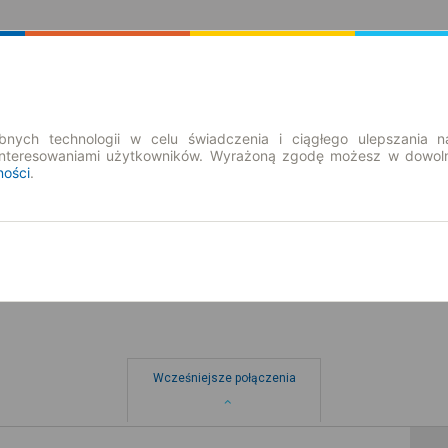
Rozkład Jazdy | Bilety
Bilety okresowe
nych technologii w celu świadczenia i ciągłego ulepszania n
interesowaniami użytkowników. Wyrażoną zgodę możesz w dowoln
ności
.
nd. 9 sie.
-- : --
o
Wcześniejsze połączenia