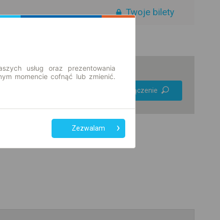
Twoje bilety
aszych usług oraz prezentowania
ym momencie cofnąć lub zmienić.
Preferuj bez
Znajdź połączenie
przesiadek
Tylko bilet online
Zezwalam