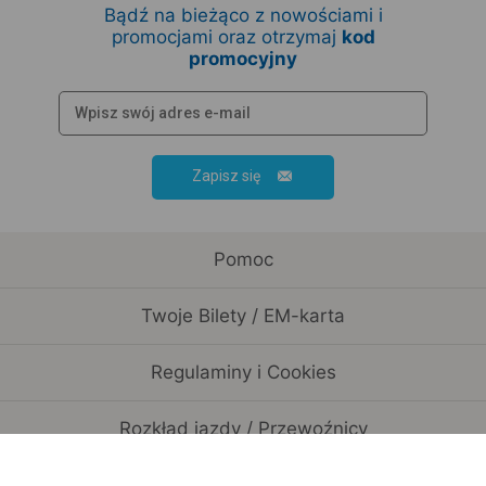
Bądź na bieżąco z nowościami i
promocjami oraz otrzymaj
kod
promocyjny
Zapisz się
Pomoc
Twoje Bilety / EM-karta
Regulaminy i Cookies
Rozkład jazdy / Przewoźnicy
Informacje o spółce