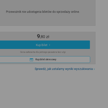
Przewoźnik nie udostępnia biletów do sprzedaży online.
9
,
80
zł
Kup Bilet
Cena całkowita dla jednego pasażera bez ulgi
Kup bilet okresowy
Sprawdź, jak ustalamy wyniki wyszukiwania