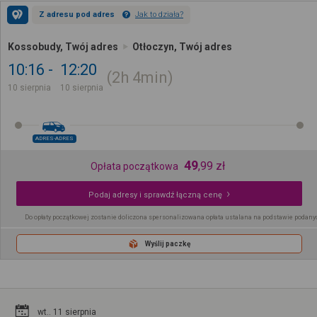
Z adresu pod adres
Jak to działa?
Kossobudy, Twój adres
Otłoczyn, Twój adres
10:16
12:20
2h
4min
10 sierpnia
10 sierpnia
ADRES-ADRES
49
,
99
zł
Opłata początkowa
Podaj adresy i sprawdź łączną cenę
Do opłaty początkowej zostanie doliczona spersonalizowana opłata ustalana na podstawie podany
Wyślij paczkę
wt.. 11 sierpnia