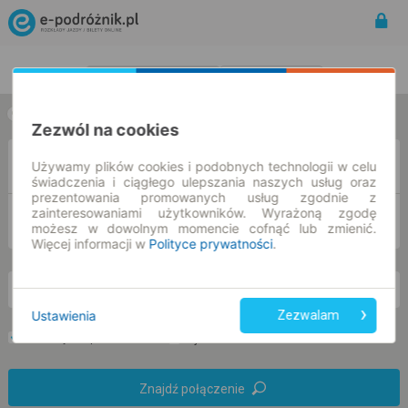
Rozkład Jazdy | Bilety
Bilety okresowe
w jedną stronę
w obie strony
Zezwól na cookies
Z
Używamy plików cookies i podobnych technologii w celu
świadczenia i ciągłego ulepszania naszych usług oraz
prezentowania promowanych usług zgodnie z
zainteresowaniami użytkowników. Wyrażoną zgodę
DO
możesz w dowolnym momencie cofnąć lub zmienić.
Więcej informacji w
Polityce prywatności
.
nd. 9 sie.
-- : --
Ustawienia
Zezwalam
Preferuj bez przesiadek
Tylko bilet online
Znajdź połączenie