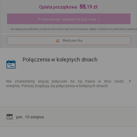
55
,
19
zł
Opłata początkowa
Podaj adresy i sprawdź łączną cenę
Do opłaty początkowej zostanie doliczona spersonalizowana opłata ustalana na podstawie podany
Wyślij paczkę
Połączenia w kolejnych dniach
Nie znaleźliśmy więcej połączeń na tej trasie w dniu niedz.. 9
sierpnia. Poniżej znajdują się połączenia w kolejnych dniach
pon.. 10 sierpnia