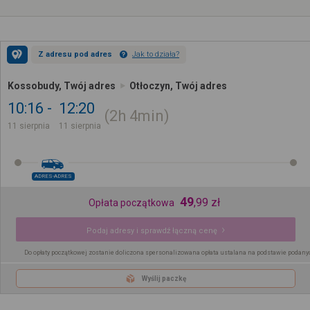
Z adresu pod adres
Jak to działa?
Kossobudy, Twój adres
Otłoczyn, Twój adres
10:16
12:20
2h
4min
11 sierpnia
11 sierpnia
ADRES-ADRES
49
,
99
zł
Opłata początkowa
Podaj adresy i sprawdź łączną cenę
Do opłaty początkowej zostanie doliczona spersonalizowana opłata ustalana na podstawie podany
Wyślij paczkę