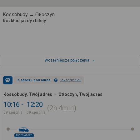
Kossobudy → Otłoczyn
Rozkład jazdy i bilety
Wcześniejsze połączenia
Z adresu pod adres
Jak to działa?
Kossobudy, Twój adres
Otłoczyn, Twój adres
10:16
12:20
2h
4min
09 sierpnia
09 sierpnia
ADRES-ADRES