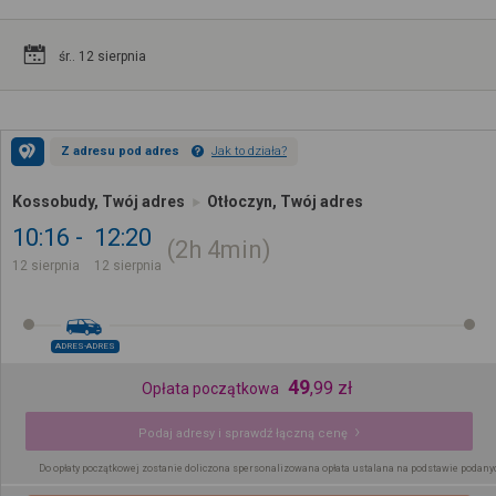
śr.. 12 sierpnia
Z adresu pod adres
Jak to działa?
Kossobudy, Twój adres
Otłoczyn, Twój adres
10:16
12:20
2h
4min
12 sierpnia
12 sierpnia
ADRES-ADRES
49
,
99
zł
Opłata początkowa
Podaj adresy i sprawdź łączną cenę
Do opłaty początkowej zostanie doliczona spersonalizowana opłata ustalana na podstawie podany