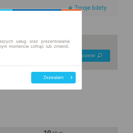
Twoje bilety
aszych usług oraz prezentowania
ym momencie cofnąć lub zmienić.
Preferuj bez
Znajdź połączenie
przesiadek
Tylko bilet online
Zezwalam
10