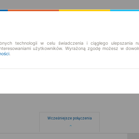
Rozkład Jazdy | Bilety
Bilety okresowe
nych technologii w celu świadczenia i ciągłego ulepszania n
interesowaniami użytkowników. Wyrażoną zgodę możesz w dowoln
ności
.
pt. 7 sie.
-- : --
Wcześniejsze połączenia