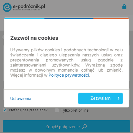
Rozkład Jazdy | Bilety
Bilety okresowe
Zezwól na cookies
w jedną stronę
w obie strony
Używamy plików cookies i podobnych technologii w celu
Z
świadczenia i ciągłego ulepszania naszych usług oraz
prezentowania promowanych usług zgodnie z
zainteresowaniami użytkowników. Wyrażoną zgodę
możesz w dowolnym momencie cofnąć lub zmienić.
DO
Więcej informacji w
Polityce prywatności
.
pt. 7 sie.
-- : --
Ustawienia
Zezwalam
Preferuj bez przesiadek
Tylko bilet online
Znajdź połączenie