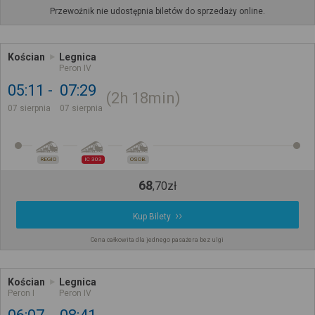
Przewoźnik nie udostępnia biletów do sprzedaży online.
Kościan
Legnica
Peron IV
05:11
07:29
2h
18min
07 sierpnia
07 sierpnia
REGIO
IC 303
OSOB.
68
,
70
zł
Kup Bilety
Cena całkowita dla jednego pasażera bez ulgi
Kościan
Legnica
Peron I
Peron IV