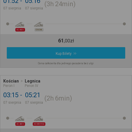
01:52
05:16
3h
24min
07 sierpnia
07 sierpnia
IC 431
OSOB.
61
,
00
zł
Kup Bilety
Cena całkowita dla jednego pasażera bez ulgi
Kościan
Legnica
Peron I
Peron IV
03:15
05:21
2h
6min
07 sierpnia
07 sierpnia
IC 461
IC 68152