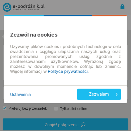
Rozkład Jazdy | Bilety
Bilety okresowe
Zezwól na cookies
w jedną stronę
w obie strony
Używamy plików cookies i podobnych technologii w celu
świadczenia i ciągłego ulepszania naszych usług oraz
Z
prezentowania promowanych usług zgodnie z
zainteresowaniami użytkowników. Wyrażoną zgodę
możesz w dowolnym momencie cofnąć lub zmienić.
DO
Więcej informacji w
Polityce prywatności
.
wt. 11 sie.
-- : --
Ustawienia
Zezwalam
Preferuj bez przesiadek
Tylko bilet online
Znajdź połączenie