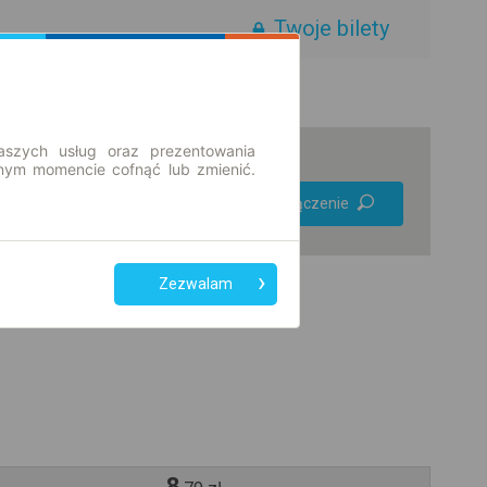
Twoje bilety
aszych usług oraz prezentowania
ym momencie cofnąć lub zmienić.
Preferuj bez
Znajdź połączenie
przesiadek
Tylko bilet online
Zezwalam
8