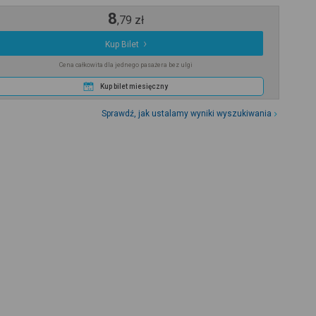
8
,
79
zł
Kup Bilet
Cena całkowita dla jednego pasażera bez ulgi
Kup bilet miesięczny
Sprawdź, jak ustalamy wyniki wyszukiwania