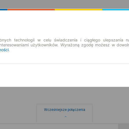
Rozkład Jazdy | Bilety
Bilety okresowe
nych technologii w celu świadczenia i ciągłego ulepszania n
interesowaniami użytkowników. Wyrażoną zgodę możesz w dowoln
ności
.
nd. 9 sie.
-- : --
Wcześniejsze połączenia