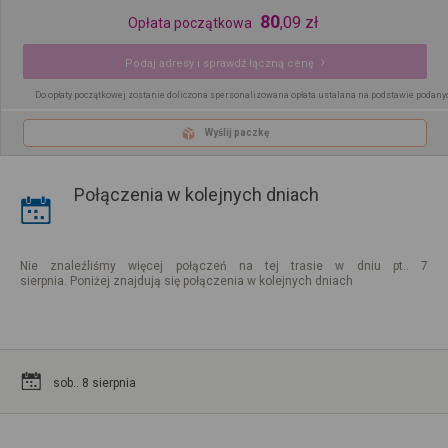
80
,
09
zł
Opłata początkowa
Podaj adresy i sprawdź łączną cenę
Do opłaty początkowej zostanie doliczona spersonalizowana opłata ustalana na podstawie podany
Wyślij paczkę
Połączenia w kolejnych dniach
Nie znaleźliśmy więcej połączeń na tej trasie w dniu pt.. 7
sierpnia. Poniżej znajdują się połączenia w kolejnych dniach
sob.. 8 sierpnia