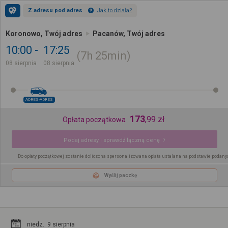
Z adresu pod adres
Jak to działa?
Koronowo, Twój adres
Pacanów, Twój adres
10:00
17:25
7h
25min
08 sierpnia
08 sierpnia
ADRES-ADRES
173
,
99
zł
Opłata początkowa
Podaj adresy i sprawdź łączną cenę
Do opłaty początkowej zostanie doliczona spersonalizowana opłata ustalana na podstawie podany
Wyślij paczkę
niedz.. 9 sierpnia