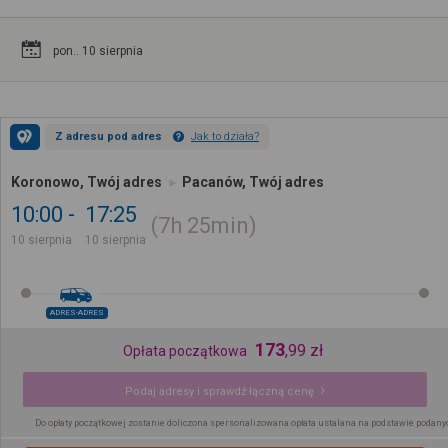
pon.. 10 sierpnia
Z adresu pod adres
Jak to działa?
Koronowo, Twój adres
Pacanów, Twój adres
10:00
17:25
7h
25min
10 sierpnia
10 sierpnia
ADRES-ADRES
173
,
99
zł
Opłata początkowa
Podaj adresy i sprawdź łączną cenę
Do opłaty początkowej zostanie doliczona spersonalizowana opłata ustalana na podstawie podany