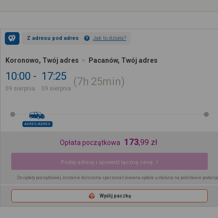
Z adresu pod adres
Jak to działa?
Koronowo, Twój adres
Pacanów, Twój adres
10:00
17:25
7h
25min
09 sierpnia
09 sierpnia
ADRES-ADRES
173
,
99
zł
Opłata początkowa
Podaj adresy i sprawdź łączną cenę
Do opłaty początkowej zostanie doliczona spersonalizowana opłata ustalana na podstawie podany
Wyślij paczkę