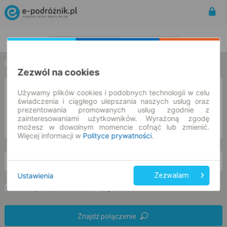
Rozkład Jazdy | Bilety
Bilety okresowe
w jedną stronę
w obie strony
Zezwól na cookies
Z
Używamy plików cookies i podobnych technologii w celu
świadczenia i ciągłego ulepszania naszych usług oraz
prezentowania promowanych usług zgodnie z
zainteresowaniami użytkowników. Wyrażoną zgodę
DO
możesz w dowolnym momencie cofnąć lub zmienić.
Więcej informacji w
Polityce prywatności
.
pt. 7 sie.
-- : --
Ustawienia
Zezwalam
Preferuj bez przesiadek
Tylko bilet online
Znajdź połączenie