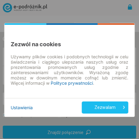
Rozkład Jazdy | Bilety
Bilety okresowe
w jedną stronę
w obie strony
Zezwól na cookies
Z
Używamy plików cookies i podobnych technologii w celu
świadczenia i ciągłego ulepszania naszych usług oraz
prezentowania promowanych usług zgodnie z
zainteresowaniami użytkowników. Wyrażoną zgodę
DO
możesz w dowolnym momencie cofnąć lub zmienić.
Więcej informacji w
Polityce prywatności
.
so. 8 sie.
-- : --
Ustawienia
Zezwalam
Preferuj bez przesiadek
Tylko bilet online
Znajdź połączenie