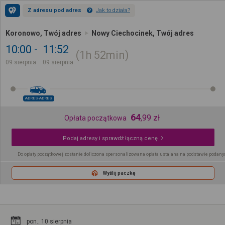
Z adresu pod adres
Jak to działa?
Koronowo, Twój adres
Nowy Ciechocinek, Twój adres
10:00
11:52
1h
52min
09 sierpnia
09 sierpnia
ADRES-ADRES
64
,
99
zł
Opłata początkowa
Podaj adresy i sprawdź łączną cenę
Do opłaty początkowej zostanie doliczona spersonalizowana opłata ustalana na podstawie podany
Wyślij paczkę
pon.. 10 sierpnia