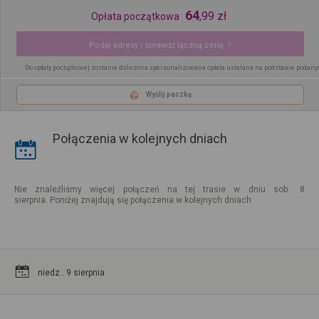
64
,
99
zł
Opłata początkowa
Podaj adresy i sprawdź łączną cenę
Do opłaty początkowej zostanie doliczona spersonalizowana opłata ustalana na podstawie podany
Wyślij paczkę
Połączenia w kolejnych dniach
Nie znaleźliśmy więcej połączeń na tej trasie w dniu sob.. 8
sierpnia. Poniżej znajdują się połączenia w kolejnych dniach
niedz.. 9 sierpnia