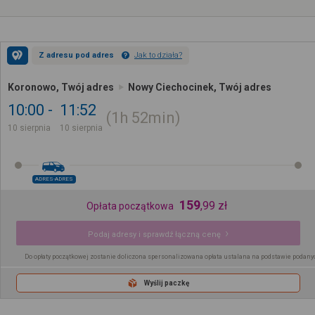
Z adresu pod adres
Jak to działa?
Koronowo, Twój adres
Nowy Ciechocinek, Twój adres
10:00
11:52
1h
52min
10 sierpnia
10 sierpnia
ADRES-ADRES
159
,
99
zł
Opłata początkowa
Podaj adresy i sprawdź łączną cenę
Do opłaty początkowej zostanie doliczona spersonalizowana opłata ustalana na podstawie podany
Wyślij paczkę