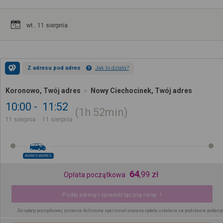
wt.. 11 sierpnia
Z adresu pod adres
Jak to działa?
Koronowo, Twój adres
Nowy Ciechocinek, Twój adres
10:00
11:52
1h
52min
11 sierpnia
11 sierpnia
ADRES-ADRES
64
,
99
zł
Opłata początkowa
Podaj adresy i sprawdź łączną cenę
Do opłaty początkowej zostanie doliczona spersonalizowana opłata ustalana na podstawie podany