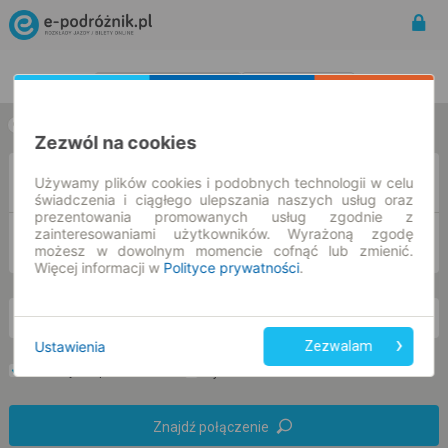
Rozkład Jazdy | Bilety
Bilety okresowe
w jedną stronę
w obie strony
Zezwól na cookies
Z
Używamy plików cookies i podobnych technologii w celu
świadczenia i ciągłego ulepszania naszych usług oraz
prezentowania promowanych usług zgodnie z
zainteresowaniami użytkowników. Wyrażoną zgodę
DO
możesz w dowolnym momencie cofnąć lub zmienić.
Więcej informacji w
Polityce prywatności
.
nd. 9 sie.
-- : --
Ustawienia
Zezwalam
Preferuj bez przesiadek
Tylko bilet online
Znajdź połączenie