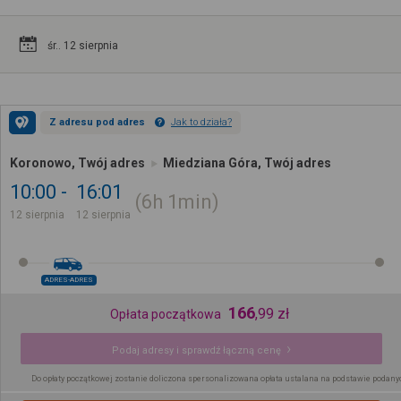
śr.. 12 sierpnia
Z adresu pod adres
Jak to działa?
Koronowo, Twój adres
Miedziana Góra, Twój adres
10:00
16:01
6h
1min
12 sierpnia
12 sierpnia
ADRES-ADRES
166
,
99
zł
Opłata początkowa
Podaj adresy i sprawdź łączną cenę
Do opłaty początkowej zostanie doliczona spersonalizowana opłata ustalana na podstawie podany