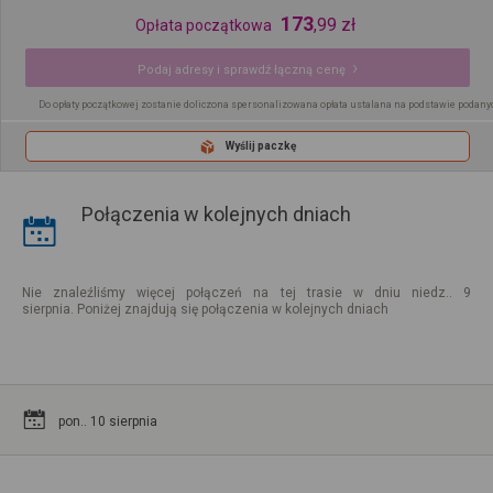
173
,
99
zł
Opłata początkowa
Podaj adresy i sprawdź łączną cenę
Do opłaty początkowej zostanie doliczona spersonalizowana opłata ustalana na podstawie podany
Wyślij paczkę
Połączenia w kolejnych dniach
Nie znaleźliśmy więcej połączeń na tej trasie w dniu niedz.. 9
sierpnia. Poniżej znajdują się połączenia w kolejnych dniach
pon.. 10 sierpnia