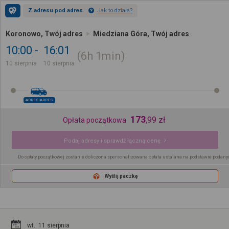
Z adresu pod adres
Jak to działa?
Koronowo, Twój adres
Miedziana Góra, Twój adres
10:00
16:01
6h
1min
10 sierpnia
10 sierpnia
ADRES-ADRES
173
,
99
zł
Opłata początkowa
Podaj adresy i sprawdź łączną cenę
Do opłaty początkowej zostanie doliczona spersonalizowana opłata ustalana na podstawie podany
Wyślij paczkę
wt.. 11 sierpnia