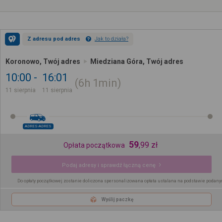
Z adresu pod adres
Jak to działa?
Koronowo, Twój adres
Miedziana Góra, Twój adres
10:00
16:01
6h
1min
11 sierpnia
11 sierpnia
ADRES-ADRES
59
,
99
zł
Opłata początkowa
Podaj adresy i sprawdź łączną cenę
Do opłaty początkowej zostanie doliczona spersonalizowana opłata ustalana na podstawie podany
Wyślij paczkę