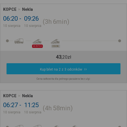
KOPCE
Nekla
06:20
09:26
3h
6min
10 sierpnia
10 sierpnia
IC 5712
OSOB.
43
,
20
zł
Kup bilet na 2 z 3 odcinków
Cena całkowita dla jednego pasażera bez ulgi
KOPCE
Nekla
06:27
11:25
4h
58min
10 sierpnia
10 sierpnia