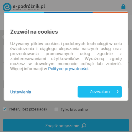
Rozkład Jazdy | Bilety
Bilety okresowe
Zezwól na cookies
w jedną stronę
w obie strony
Używamy plików cookies i podobnych technologii w celu
świadczenia i ciągłego ulepszania naszych usług oraz
Z
prezentowania promowanych usług zgodnie z
zainteresowaniami użytkowników. Wyrażoną zgodę
możesz w dowolnym momencie cofnąć lub zmienić.
Więcej informacji w
Polityce prywatności
.
DO
Ustawienia
Zezwalam
nd. 9 sie.
-- : --
Preferuj bez przesiadek
Tylko bilet online
Znajdź połączenie