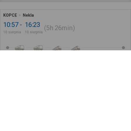
KOPCE
Nekla
10:57
16:23
5h
26min
10 sierpnia
10 sierpnia
IC 265
OSOB.
51
,
20
zł
Kup bilet na 2 z 4 odcinków
Cena całkowita dla jednego pasażera bez ulgi
Późniejsze połączenia
Sprawdź, jak ustalamy wyniki wyszukiwania