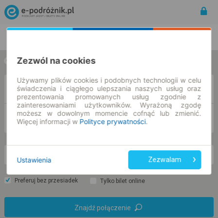
Rozkład Jazdy | Bilety
Bilety okresowe
Zezwól na cookies
w jedną stronę
w obie strony
Używamy plików cookies i podobnych technologii w celu
Z
świadczenia i ciągłego ulepszania naszych usług oraz
prezentowania promowanych usług zgodnie z
zainteresowaniami użytkowników. Wyrażoną zgodę
możesz w dowolnym momencie cofnąć lub zmienić.
DO
Więcej informacji w
Polityce prywatności
.
nd. 9 sie.
-- : --
Ustawienia
Zezwalam
Preferuj bez przesiadek
Tylko bilet online
Znajdź połączenie