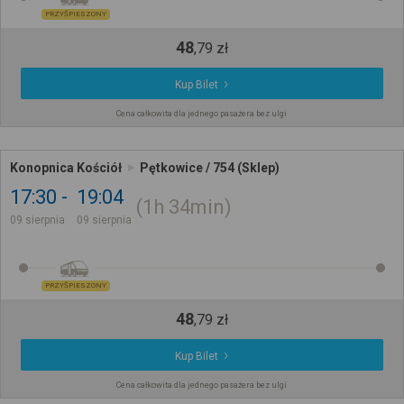
PRZYŚPIESZONY
48
,
79
zł
Kup Bilet
Cena całkowita dla jednego pasażera bez ulgi
Konopnica Kościół
Pętkowice / 754 (Sklep)
17:30
19:04
1h
34min
09 sierpnia
09 sierpnia
PRZYŚPIESZONY
48
,
79
zł
Kup Bilet
Cena całkowita dla jednego pasażera bez ulgi