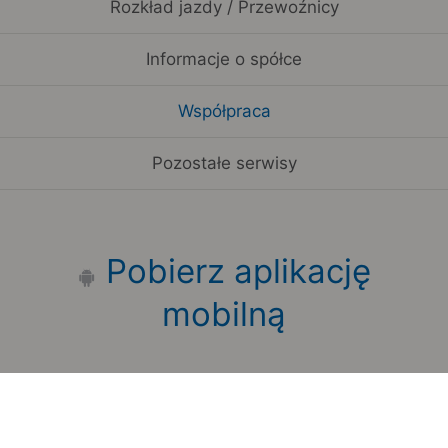
Rozkład jazdy / Przewoźnicy
Informacje o spółce
Współpraca
Pozostałe serwisy
Pobierz aplikację
mobilną