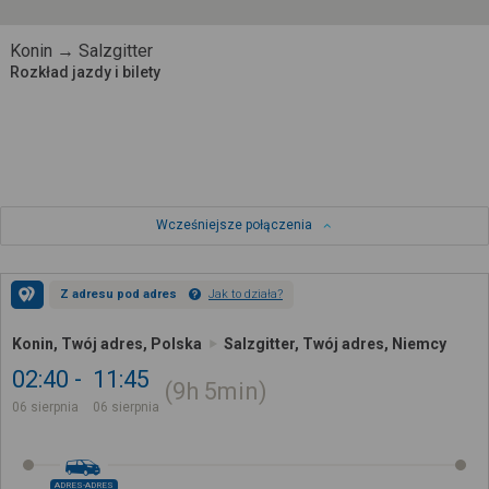
Konin → Salzgitter
Rozkład jazdy i bilety
Wcześniejsze połączenia
Z adresu pod adres
Jak to działa?
Konin, Twój adres, Polska
Salzgitter, Twój adres, Niemcy
02:40
11:45
9h
5min
06 sierpnia
06 sierpnia
ADRES-ADRES