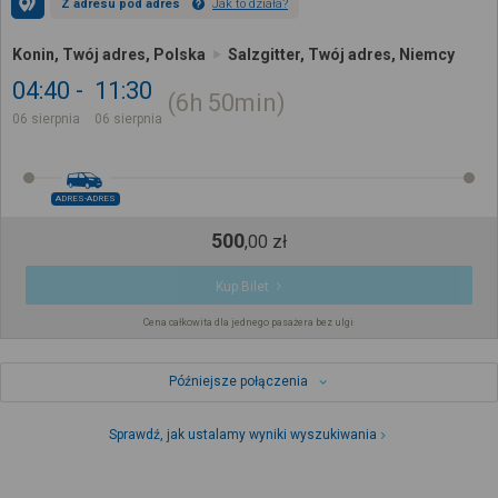
Z adresu pod adres
Jak to działa?
Konin, Twój adres, Polska
Salzgitter, Twój adres, Niemcy
04:40
11:30
6h
50min
06 sierpnia
06 sierpnia
ADRES-ADRES
500
,
00
zł
Kup Bilet
Cena całkowita dla jednego pasażera bez ulgi
Późniejsze połączenia
Sprawdź, jak ustalamy wyniki wyszukiwania