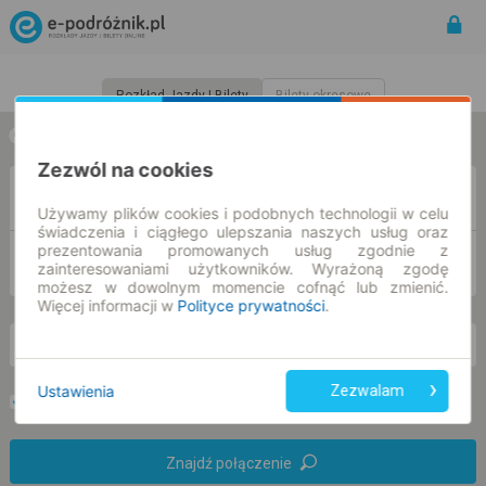
Rozkład Jazdy | Bilety
Bilety okresowe
w jedną stronę
w obie strony
Zezwól na cookies
Z
Używamy plików cookies i podobnych technologii w celu
świadczenia i ciągłego ulepszania naszych usług oraz
prezentowania promowanych usług zgodnie z
DO
zainteresowaniami użytkowników. Wyrażoną zgodę
możesz w dowolnym momencie cofnąć lub zmienić.
Więcej informacji w
Polityce prywatności
.
cz. 6 sie.
-- : --
Ustawienia
Zezwalam
Preferuj bez przesiadek
Tylko bilet online
Znajdź połączenie