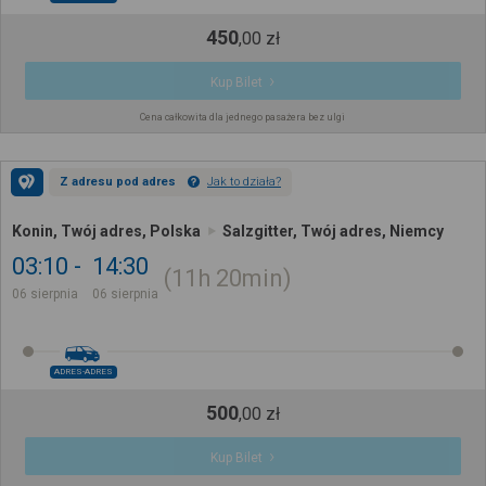
450
,
00
zł
Kup Bilet
Cena całkowita dla jednego pasażera bez ulgi
Z adresu pod adres
Jak to działa?
Konin, Twój adres, Polska
Salzgitter, Twój adres, Niemcy
03:10
14:30
11h
20min
06 sierpnia
06 sierpnia
ADRES-ADRES
500
,
00
zł
Kup Bilet