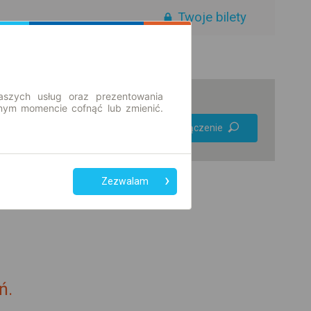
Twoje bilety
aszych usług oraz prezentowania
ym momencie cofnąć lub zmienić.
Preferuj bez
Znajdź połączenie
przesiadek
Tylko bilet online
Zezwalam
ń.