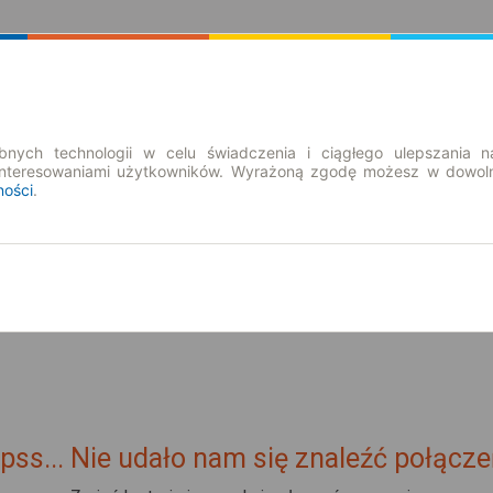
Rozkład Jazdy | Bilety
Bilety okresowe
nych technologii w celu świadczenia i ciągłego ulepszania n
interesowaniami użytkowników. Wyrażoną zgodę możesz w dowoln
ności
.
nd. 9 sie.
-- : --
pss... Nie udało nam się znaleźć połącze