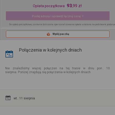
93
,
99
zł
Opłata początkowa
Podaj adresy i sprawdź łączną cenę
Do opłaty początkowej zostanie doliczona spersonalizowana opłata ustalana na podstawie podany
Wyślij paczkę
Połączenia w kolejnych dniach
Nie znaleźliśmy więcej połączeń na tej trasie w dniu pon.. 10
sierpnia. Poniżej znajdują się połączenia w kolejnych dniach
wt.. 11 sierpnia