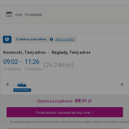
czw.. 13 sierpnia
Z adresu pod adres
Jak to działa?
Konieczki, Twój adres
Naglady, Twój adres
09:02
11:26
2h
24min
13 sierpnia
13 sierpnia
ADRES-ADRES
69
,
99
zł
Opłata początkowa
Podaj adresy i sprawdź łączną cenę
Do opłaty początkowej zostanie doliczona spersonalizowana opłata ustalana na podstawie podany