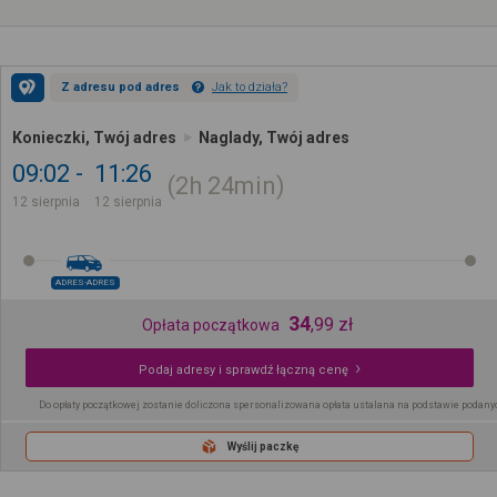
Z adresu pod adres
Jak to działa?
Konieczki, Twój adres
Naglady, Twój adres
09:02
11:26
2h
24min
12 sierpnia
12 sierpnia
ADRES-ADRES
34
,
99
zł
Opłata początkowa
Podaj adresy i sprawdź łączną cenę
Do opłaty początkowej zostanie doliczona spersonalizowana opłata ustalana na podstawie podany
Wyślij paczkę