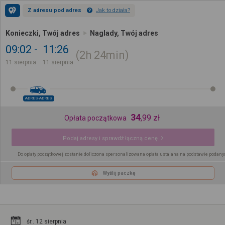
Z adresu pod adres
Jak to działa?
Konieczki, Twój adres
Naglady, Twój adres
09:02
11:26
2h
24min
11 sierpnia
11 sierpnia
ADRES-ADRES
34
,
99
zł
Opłata początkowa
Podaj adresy i sprawdź łączną cenę
Do opłaty początkowej zostanie doliczona spersonalizowana opłata ustalana na podstawie podany
Wyślij paczkę
śr.. 12 sierpnia