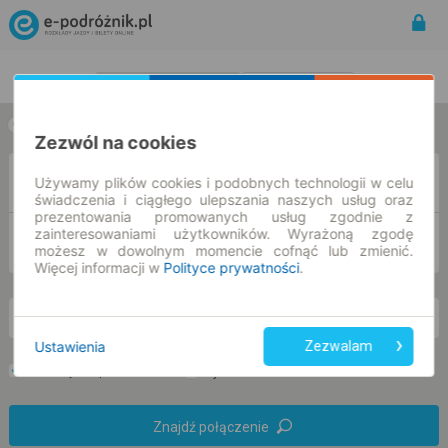
Rozkład Jazdy | Bilety
Bilety okresowe
w jedną stronę
w obie strony
Zezwól na cookies
Z
Używamy plików cookies i podobnych technologii w celu
świadczenia i ciągłego ulepszania naszych usług oraz
prezentowania promowanych usług zgodnie z
zainteresowaniami użytkowników. Wyrażoną zgodę
DO
możesz w dowolnym momencie cofnąć lub zmienić.
Więcej informacji w
Polityce prywatności
.
pn. 10 sie.
-- : --
Ustawienia
Zezwalam
Preferuj bez przesiadek
Tylko bilet online
Znajdź połączenie