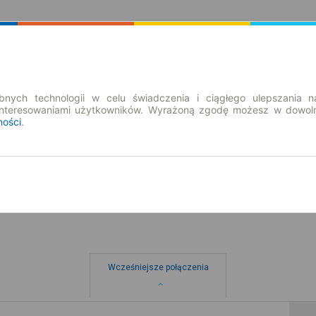
Rozkład Jazdy | Bilety
Bilety okresowe
nych technologii w celu świadczenia i ciągłego ulepszania n
interesowaniami użytkowników. Wyrażoną zgodę możesz w dowoln
ności
.
wt. 11 sie.
-- : --
Wcześniejsze połączenia