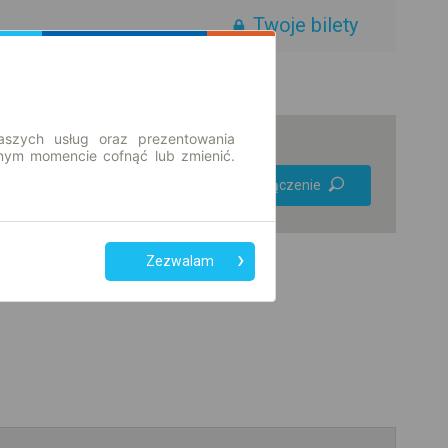
Twoje bilety
aszych usług oraz prezentowania
ym momencie cofnąć lub zmienić.
Preferuj bez
Znajdź połączenie
przesiadek
Tylko bilet online
Zezwalam