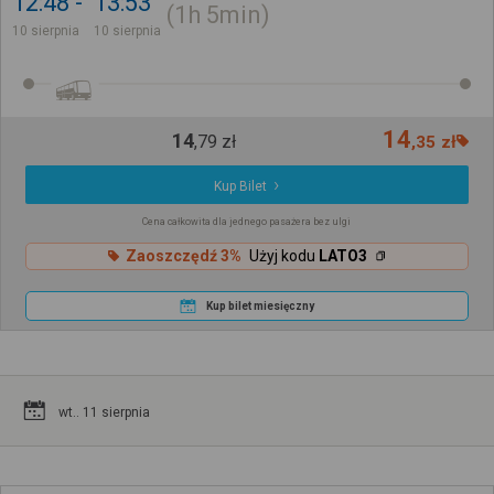
12:48
13:53
1h
5min
10 sierpnia
10 sierpnia
14
14
,
79
zł
,
35
zł
Kup Bilet
Cena całkowita dla jednego pasażera bez ulgi
Zaoszczędź 3%
Użyj kodu
LATO3
Kup bilet miesięczny
wt.. 11 sierpnia