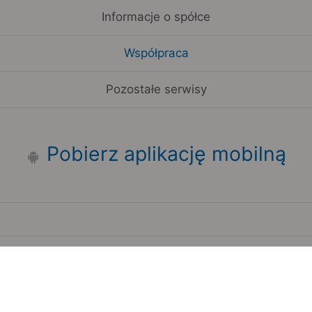
Informacje o spółce
Współpraca
Pozostałe serwisy
Pobierz aplikację mobilną
Zauważyłeś błąd na stronie?
Zgłoś to
Copyright 2006-2026 by Teroplan S.A.
Serwis używa danych GeoLite2 stworzonych przez firmę