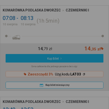
KOMARÓWKA PODLASKA DWORZEC
CZEMIERNIKI I
07:08
08:13
1h
5min
10 sierpnia
10 sierpnia
14
14
,
79
zł
,
35
zł
Kup Bilet
Cena całkowita dla jednego pasażera bez ulgi
Zaoszczędź 3%
Użyj kodu
LATO3
Kup bilet miesięczny
KOMARÓWKA PODLASKA DWORZEC
CZEMIERNIKI I