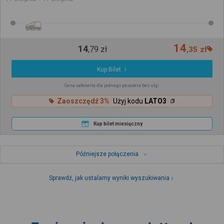
14
14
,
79
zł
,
35
zł
Kup Bilet
Cena całkowita dla jednego pasażera bez ulgi
Zaoszczędź 3%
Użyj kodu
LATO3
Kup bilet miesięczny
Późniejsze połączenia
Sprawdź, jak ustalamy wyniki wyszukiwania