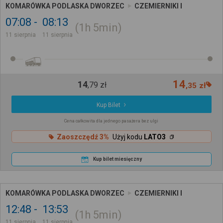
KOMARÓWKA PODLASKA DWORZEC
CZEMIERNIKI I
07:08
08:13
1h
5min
11 sierpnia
11 sierpnia
14
14
,
79
zł
,
35
zł
Kup Bilet
Cena całkowita dla jednego pasażera bez ulgi
Zaoszczędź 3%
Użyj kodu
LATO3
Kup bilet miesięczny
KOMARÓWKA PODLASKA DWORZEC
CZEMIERNIKI I
12:48
13:53
1h
5min
11 sierpnia
11 sierpnia