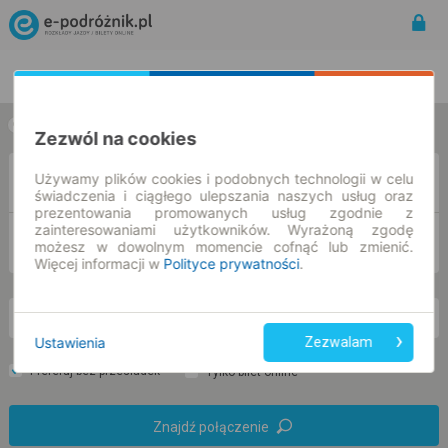
Rozkład Jazdy | Bilety
Bilety okresowe
w jedną stronę
w obie strony
Zezwól na cookies
Używamy plików cookies i podobnych technologii w celu
Z
świadczenia i ciągłego ulepszania naszych usług oraz
prezentowania promowanych usług zgodnie z
zainteresowaniami użytkowników. Wyrażoną zgodę
DO
możesz w dowolnym momencie cofnąć lub zmienić.
Więcej informacji w
Polityce prywatności
.
so. 8 sie.
-- : --
Ustawienia
Zezwalam
Preferuj bez przesiadek
Tylko bilet online
Znajdź połączenie