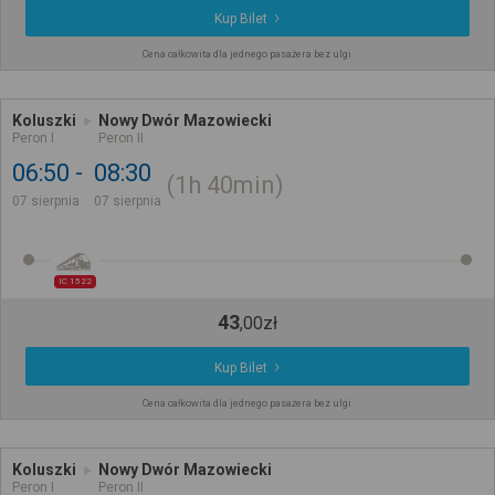
Kup Bilet
Cena całkowita dla jednego pasażera bez ulgi
Koluszki
Nowy Dwór Mazowiecki
Peron I
Peron II
06:50
08:30
1h
40min
07 sierpnia
07 sierpnia
IC 1522
43
,
00
zł
Kup Bilet
Cena całkowita dla jednego pasażera bez ulgi
Koluszki
Nowy Dwór Mazowiecki
Peron I
Peron II