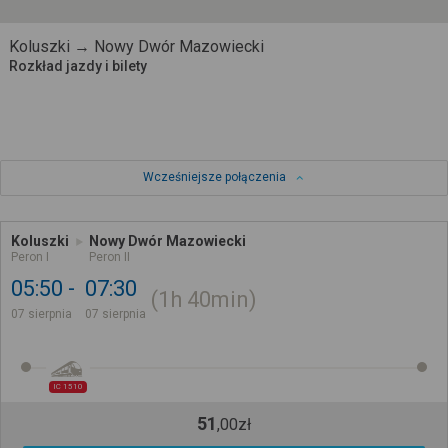
Koluszki → Nowy Dwór Mazowiecki
Rozkład jazdy i bilety
Wcześniejsze połączenia
Koluszki
Nowy Dwór Mazowiecki
Peron I
Peron II
05:50
07:30
1h
40min
07 sierpnia
07 sierpnia
IC 1510
51
,
00
zł