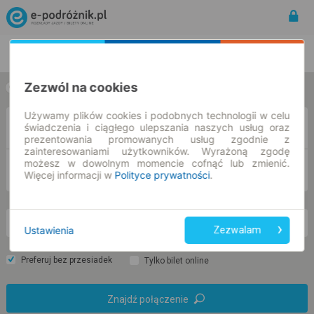
Rozkład Jazdy | Bilety
Bilety okresowe
Zezwól na cookies
w jedną stronę
w obie strony
Używamy plików cookies i podobnych technologii w celu
Z
świadczenia i ciągłego ulepszania naszych usług oraz
prezentowania promowanych usług zgodnie z
zainteresowaniami użytkowników. Wyrażoną zgodę
możesz w dowolnym momencie cofnąć lub zmienić.
DO
Więcej informacji w
Polityce prywatności
.
pt. 7 sie.
-- : --
Ustawienia
Zezwalam
Preferuj bez przesiadek
Tylko bilet online
Znajdź połączenie