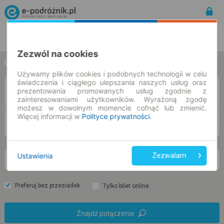
Rozkład Jazdy | Bilety
Bilety okresowe
Zezwól na cookies
w jedną stronę
w obie strony
Używamy plików cookies i podobnych technologii w celu
świadczenia i ciągłego ulepszania naszych usług oraz
Z
prezentowania promowanych usług zgodnie z
zainteresowaniami użytkowników. Wyrażoną zgodę
możesz w dowolnym momencie cofnąć lub zmienić.
Więcej informacji w
Polityce prywatności
.
DO
Ustawienia
Zezwalam
wt. 11 sie.
-- : --
Preferuj bez przesiadek
Tylko bilet online
Znajdź połączenie