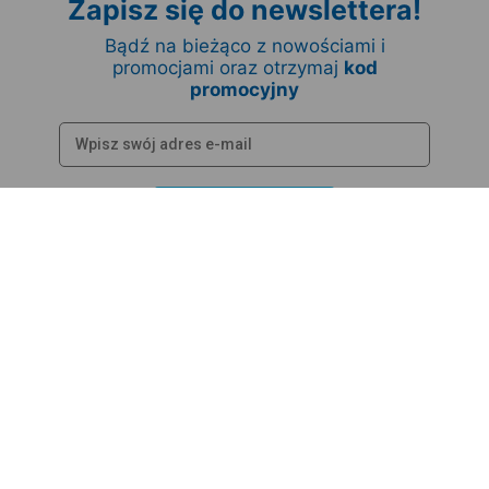
Zapisz się do newslettera!
Bądź na bieżąco z nowościami i
promocjami oraz otrzymaj
kod
promocyjny
Zapisz się
Pomoc
Twoje Bilety / EM-karta
Regulaminy i Cookies
Rozkład jazdy / Przewoźnicy