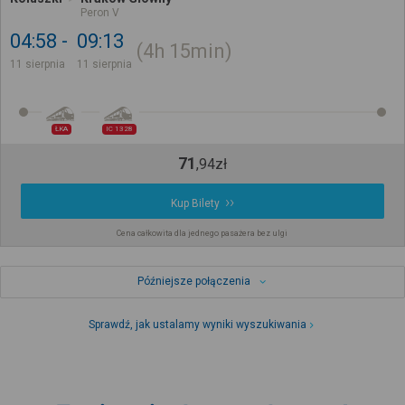
Peron V
04:58
09:13
4h
15min
11 sierpnia
11 sierpnia
ŁKA
IC 1328
71
,
94
zł
Kup Bilety
Cena całkowita dla jednego pasażera bez ulgi
Późniejsze połączenia
Sprawdź, jak ustalamy wyniki wyszukiwania